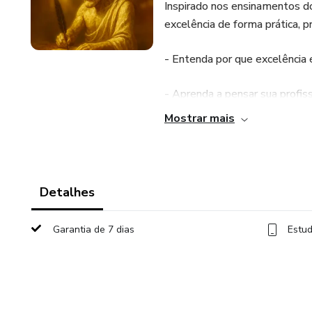
Inspirado nos ensinamentos do
excelência de forma prática, p
- Entenda por que excelência
- Aprenda a pensar sua profi
Mostrar mais
- Descubra como a filosofia p
Não é um livro sobre carreira.
Detalhes
Garantia de 7 dias
Estud