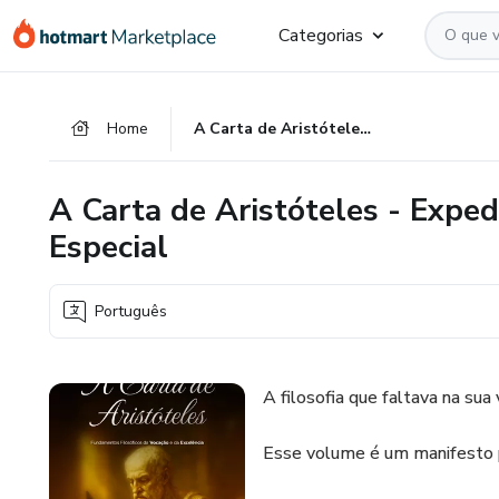
Ir
Ir
Ir
Categorias
para
para
para
o
o
o
conteúdo
pagamento
rodapé
Home
A Carta de Aristóteles - Expedição Vocação e Carreira Volume Especial
principal
A Carta de Aristóteles - Expe
Especial
Português
A filosofia que faltava na sua 
Esse volume é um manifesto 