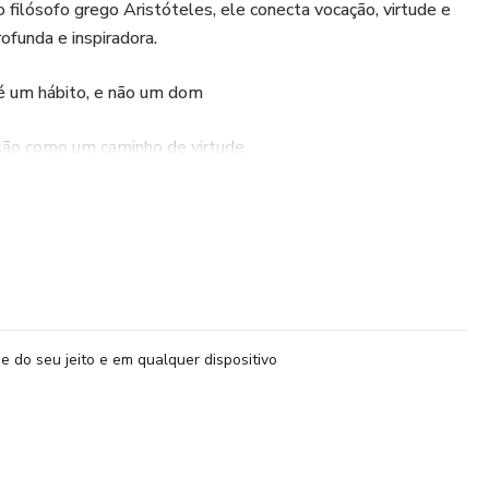
 filósofo grego Aristóteles, ele conecta vocação, virtude e
rofunda e inspiradora.
 é um hábito, e não um dom
ssão como um caminho de virtude
ode reorganizar sua visão de trabalho e propósito
 É um guia sobre como viver com coerência e grandeza.
e do seu jeito e em qualquer dispositivo