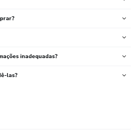
mprar?
rmações inadequadas?
ê-las?