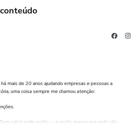
 conteúdo
uo há mais de 20 anos ajudando empresas e pessoas a
etória, uma coisa sempre me chamou atenção:
enções.
 Sem saber onde estão — e muito menos pra onde vão.