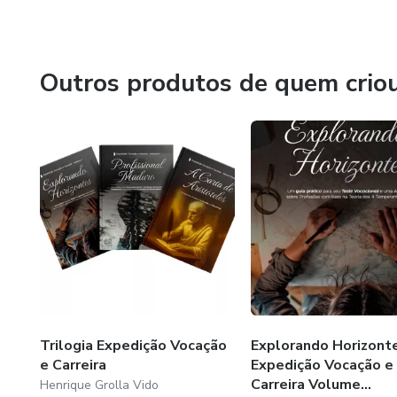
Foi com essa inquietação que nasceu a trilogia Expedição 
Três volumes digitais, práticos e profundos, criados pa
ou um cargo: deseja entender quem é, o que pode fazer 
Outros produtos de quem crio
Saiba mais sobre mim, acessando meu site.
www.henriquegrollavido.com.br
Trilogia Expedição Vocação
Explorando Horizonte
e Carreira
Expedição Vocação e
Carreira Volume...
Henrique Grolla Vido