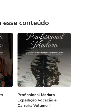
Vocação e Carreira.
ra quem deseja muito mais do que uma profissão, um emprego
com isso — e como viver com propósito.
u esse conteúdo
s -
Profissional Maduro -
Expedição Vocação e
Carreira Volume II