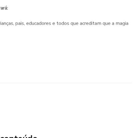
ará:
crianças, pais, educadores e todos que acreditam que a magia
dora e cheia de simbolismo, A Cartola Mágica é um e-book
a, aprendizado emocional e reflexões sobre a vida, ideal para
o pode transformar realidades.
e mostra que a magia começa quando temos coragem de
 abre uma cartola mágica…
Abracartola!