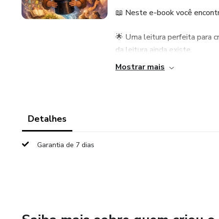
📖 Neste e-book você encontr
🌟 Uma leitura perfeita para 
da leitura ainda existe.
Mostrar mais
✨️ Com uma narrativa encanta
inspirador que mistura fantasi
quem acredita que a imaginaçã
Detalhes
📖 Uma história sensível qu
imaginar algo novo.
Garantia de 7 dias
Abra esta história como quem
✨ Simsalabim… Abracadabra… 