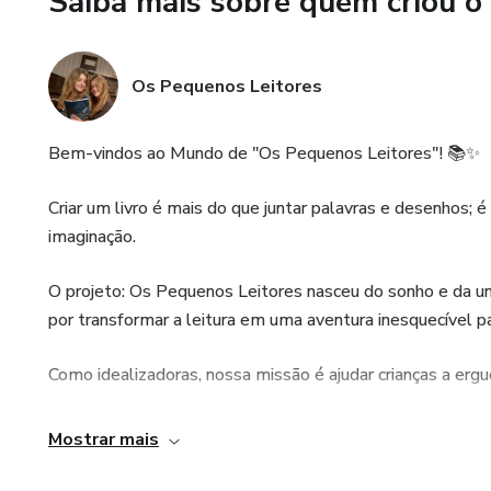
Saiba mais sobre quem criou o
Os Pequenos Leitores
Bem-vindos ao Mundo de "Os Pequenos Leitores"! 📚✨
Criar um livro é mais do que juntar palavras e desenhos; é
imaginação.
O projeto: Os Pequenos Leitores nasceu do sonho e da un
por transformar a leitura em uma aventura inesquecível pa
Como idealizadoras, nossa missão é ajudar crianças a erg
Acreditamos que cada página virada é um novo degrau na 
Mostrar mais
a diversão é o combustível para grandes descobertas.