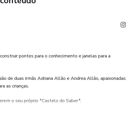
 conteúdo
 construir pontes para o conhecimento e janelas para a
ião de duas irmãs Adriana Allão e Andrea Allão, apaixonadas
ra as crianças.
uerem o seu próprio *Castelo do Saber*.
jornada do aprendizado, onde a curiosidade não tem limites e