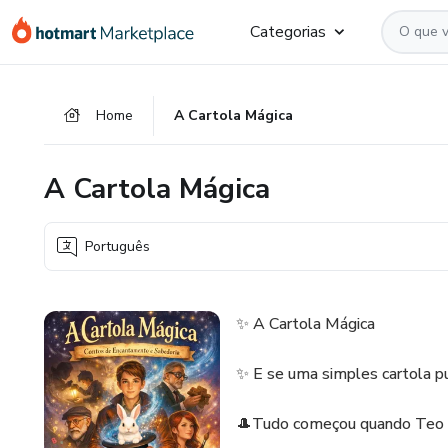
Ir
Ir
Ir
Categorias
para
para
para
o
o
o
conteúdo
pagamento
rodapé
Home
A Cartola Mágica
principal
A Cartola Mágica
Português
✨ A Cartola Mágica
✨ E se uma simples cartola p
🎩Tudo começou quando Teo e