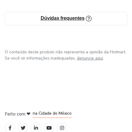
Dúvidas frequentes
O conteúdo deste produto não representa a opinião da Hotmart.
Se você vir informações inadequadas,
denuncie aqui
em Bogotá
em Amsterdam
em Madrid
na Cidade do México
Feito com
❤
em Belo Horizonte