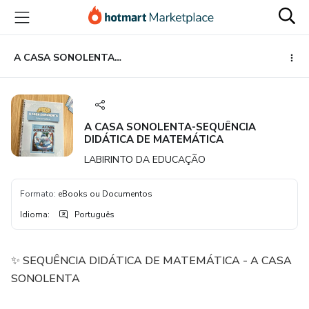
Ir
Ir
Ir
para
para
para
o
o
o
conteúdo
pagamento
rodapé
A CASA SONOLENTA-SEQUÊNCIA DIDÁTICA DE MATEMÁTICA
principal
A CASA SONOLENTA-SEQUÊNCIA
DIDÁTICA DE MATEMÁTICA
LABIRINTO DA EDUCAÇÃO
Formato
:
eBooks ou Documentos
Idioma
:
Português
✨ SEQUÊNCIA DIDÁTICA DE MATEMÁTICA - A CASA
SONOLENTA