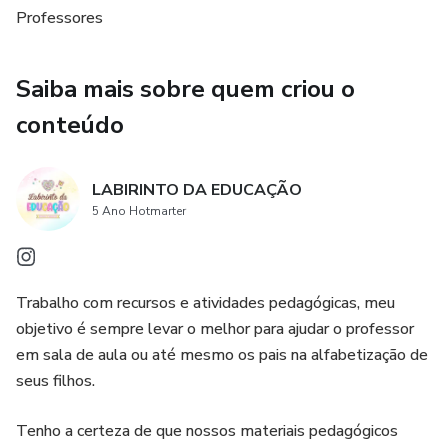
• Pareamento imagens/sombras
Professores
• Soma
Saiba mais sobre quem criou o
• Recorte e colagem
conteúdo
🎁 *BRINDE:* LIVRINHO PARA COLORIR
LABIRINTO DA EDUCAÇÃO
Recurso em PDF e pronta para impressão.
5 Ano Hotmarter
Trabalho com recursos e atividades pedagógicas, meu
objetivo é sempre levar o melhor para ajudar o professor
em sala de aula ou até mesmo os pais na alfabetização de
seus filhos.
Tenho a certeza de que nossos materiais pedagógicos