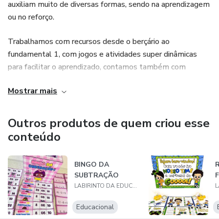
auxiliam muito de diversas formas, sendo na aprendizagem
ou no reforço.
Trabalhamos com recursos desde o berçário ao
fundamental 1, com jogos e atividades super dinâmicas
para facilitar o aprendizado, contamos também com
materiais para educação especial, apostilas adaptadas,
Mostrar mais
recursos interativos e muito mais.
Nosso objetivo é ajudar você educador, tornar o dia a dia
Outros produtos de quem criou esse
mais prático e divertido com as atividades, deixar o ensino
conteúdo
mais leve.
BINGO DA
R
Tudo pensado e feito com muito amor por nossas crianças,
SUBTRAÇÃO
pais e professores. Não perca mais tempo e venha
LABIRINTO DA EDUCAÇÃO
conhecer nosso trabalho!
Educacional