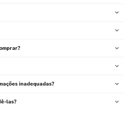
comprar?
rmações inadequadas?
ê-las?