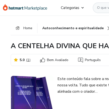
Ir
Ir
Ir
Categorias
para
para
para
o
o
o
conteúdo
pagamento
rodapé
Home
Autoconhecimento e espiritualidade
principal
A CENTELHA DIVINA QUE HA
5.0
(
1
)
Bem Avaliado
Português
Este conteúdo fala sobre a r
nossa volta. Tudo que existe
alinhada com o criador. .