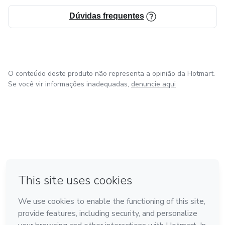
Dúvidas frequentes
O conteúdo deste produto não representa a opinião da Hotmart.
Se você vir informações inadequadas,
denuncie aqui
em Bogotá
em Amsterdam
em Madrid
na Cidade do México
Feito com
❤
em Belo Horizonte