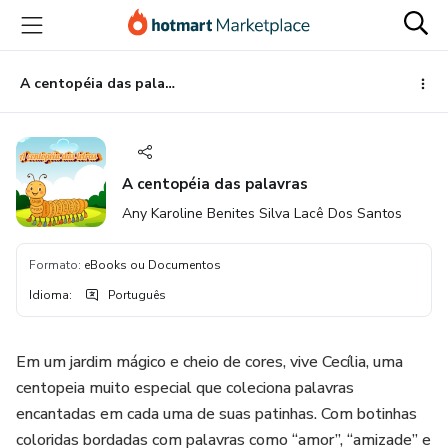
Ir
Ir
Ir
para
para
para
o
o
o
conteúdo
pagamento
rodapé
A centopéia das palavras
principal
A centopéia das palavras
Any Karoline Benites Silva Lacê Dos Santos
Formato
:
eBooks ou Documentos
Idioma
:
Português
Em um jardim mágico e cheio de cores, vive Cecília, uma
centopeia muito especial que coleciona palavras
encantadas em cada uma de suas patinhas. Com botinhas
coloridas bordadas com palavras como “amor”, “amizade” e