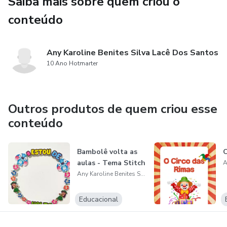
Saiba mais sobre quem criou o
conteúdo
Any Karoline Benites Silva Lacê Dos Santos
10 Ano Hotmarter
Outros produtos de quem criou esse
conteúdo
Bambolê volta as
O
aulas - Tema Stitch
Any Karoline Benites Silva Lacê Dos Santos
Educacional