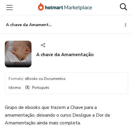
Ir
Ir
Ir
para
para
para
o
o
o
conteúdo
pagamento
rodapé
A chave da Amamentação
principal
A chave da Amamentação
Formato
:
eBooks ou Documentos
Idioma
:
Português
Grupo de ebooks que trazem a Chave para a
amamentação, deixando o curso Desligue a Dor da
Amamentação ainda mais completa.