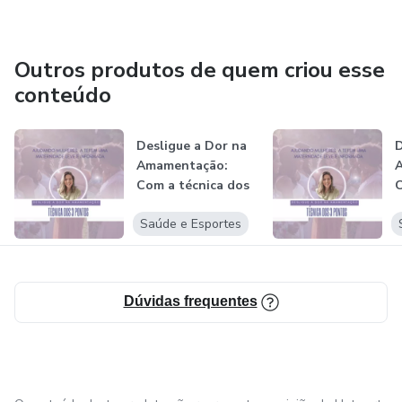
Outros produtos de quem criou esse
conteúdo
Desligue a Dor na
D
Amamentação:
Com a técnica dos
C
3 Pontos
3
Saúde e Esportes
Dúvidas frequentes