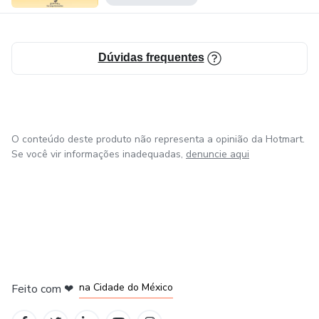
Dúvidas frequentes
O conteúdo deste produto não representa a opinião da Hotmart.
Se você vir informações inadequadas,
denuncie aqui
em Bogotá
em Amsterdam
em Madrid
na Cidade do México
Feito com
❤
em Belo Horizonte