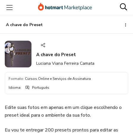
Ir
Ir
Ir
para
para
para
o
o
o
conteúdo
pagamento
rodapé
A chave do Preset
principal
A chave do Preset
Luciana Viana Ferreira Camata
Formato
:
Cursos Online e Serviços de Assinatura
Idioma
:
Português
Edite suas fotos em apenas em um clique escolhendo o
preset ideal para o ambiente da sua foto.
Eu vou te entregar 200 presets prontos para editar as