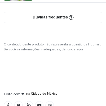
Dúvidas frequentes
O conteúdo deste produto não representa a opinião da Hotmart.
Se você vir informações inadequadas,
denuncie aqui
em Bogotá
em Amsterdam
em Madrid
na Cidade do México
Feito com
❤
em Belo Horizonte