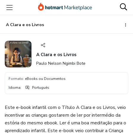
Ir
Ir
Ir
para
para
para
o
o
o
conteúdo
pagamento
rodapé
A Clara e os Livros
principal
A Clara e os Livros
Paulo Nelson Ngimbi Bote
Formato
:
eBooks ou Documentos
Idioma
:
Português
Este e-book infantil com o Título A Clara e os Livros, veio
incentivar as crianças gostarem de ler por intermédio da
estória do mesmo ebook. Ler é uma boa meditação para o
aprendizado infantil. Este e-book veio contribuir a Criança