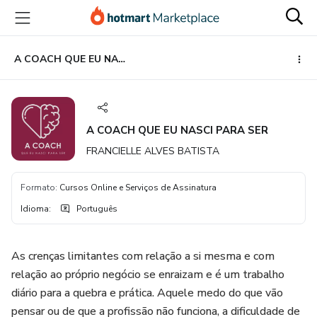
Ir
Ir
Ir
para
para
para
o
o
o
conteúdo
pagamento
rodapé
A COACH QUE EU NASCI PARA SER
principal
A COACH QUE EU NASCI PARA SER
FRANCIELLE ALVES BATISTA
Formato
:
Cursos Online e Serviços de Assinatura
Idioma
:
Português
As crenças limitantes com relação a si mesma e com
relação ao próprio negócio se enraizam e é um trabalho
diário para a quebra e prática. Aquele medo do que vão
pensar ou de que a profissão não funciona, a dificuldade de