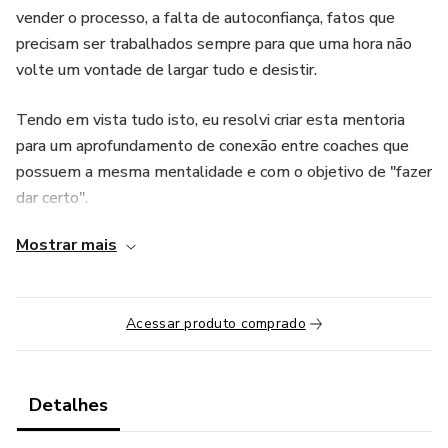
vender o processo, a falta de autoconfiança, fatos que
precisam ser trabalhados sempre para que uma hora não
volte um vontade de largar tudo e desistir.
Tendo em vista tudo isto, eu resolvi criar esta mentoria
para um aprofundamento de conexão entre coaches que
possuem a mesma mentalidade e com o objetivo de "fazer
dar certo".
Mostrar mais
Se você sente que este é o seu momento e que esta
mentoria é para você.
Vem para o lado de cá e sente-se à mesa conosco.
Acessar produto comprado
Detalhes