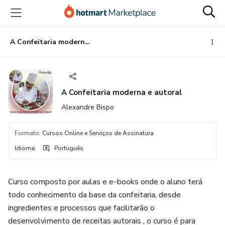
Ir
Ir
Ir
para
para
para
o
o
o
conteúdo
pagamento
rodapé
A Confeitaria moderna e autoral
principal
A Confeitaria moderna e autoral
Alexandre Bispo
Formato
:
Cursos Online e Serviços de Assinatura
Idioma
:
Português
Curso composto por aulas e e-books onde o aluno terá
todo conhecimento da base da confeitaria, desde
ingredientes e processos que facilitarão o
desenvolvimento de receitas autorais , o curso é para