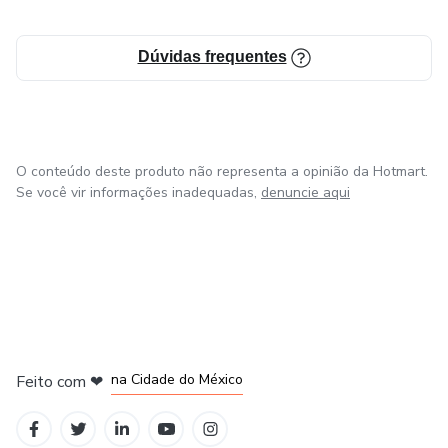
Dúvidas frequentes
O conteúdo deste produto não representa a opinião da Hotmart.
Se você vir informações inadequadas,
denuncie aqui
em Bogotá
em Amsterdam
em Madrid
na Cidade do México
Feito com
❤
em Belo Horizonte