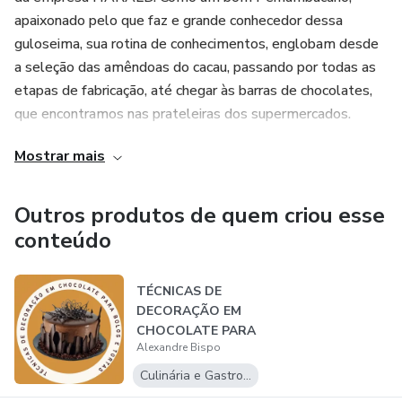
apaixonado pelo que faz e grande conhecedor dessa
guloseima, sua rotina de conhecimentos, englobam desde
a seleção das amêndoas do cacau, passando por todas as
etapas de fabricação, até chegar às barras de chocolates,
que encontramos nas prateleiras dos supermercados.
Mostrar mais
Nas horas vagas, dedica-se a congressos nacionais e
internacionais, sobre o tema e a uma de suas grandes
paixões: criar esculturas em chocolate e realizar aulas de
Outros produtos de quem criou esse
culinárias.
conteúdo
TÉCNICAS DE
DECORAÇÃO EM
CHOCOLATE PARA
Alexandre Bispo
TORTAS E BOLOS
Culinária e Gastronomia