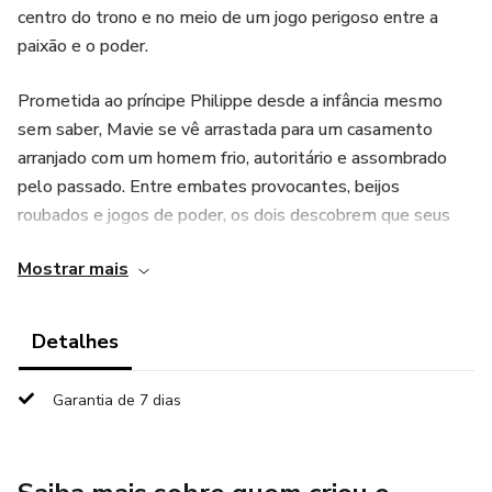
centro do trono e no meio de um jogo perigoso entre a
paixão e o poder.
Prometida ao príncipe Philippe desde a infância mesmo
sem saber, Mavie se vê arrastada para um casamento
arranjado com um homem frio, autoritário e assombrado
pelo passado. Entre embates provocantes, beijos
roubados e jogos de poder, os dois descobrem que seus
corações estão mais entrelaçados do que imaginavam.
Mostrar mais
Mas nem tudo são flores no castelo: uma duquesa
rancorosa, uma rainha manipuladora, um duque elegante e
Detalhes
segredos enterrados ameaçam destruir tudo. E quando o
amor finalmente floresce a punhalada vem de quem
Garantia de 7 dias
menos se espera.
Com humor ácido, erotismo delicado, personagens