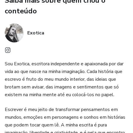
Saiba mais sobre quem criou o
cativantes e reviravoltas intensas, "A Coroa" é um romance
digno da alta corte e do seu coração.
conteúdo
“ATENÇÃO PARA MAIORES DE 17 ANOS ⚠️
Exotica
Sou Exotica, escritora independente e apaixonada por dar
vida ao que nasce na minha imaginação. Cada história que
escrevo é fruto do meu mundo interior, das ideias que
brotam sem avisar, das imagens e sentimentos que só
existem na minha mente até eu colocá-los no papel.
Escrever é meu jeito de transformar pensamentos em
mundos, emoções em personagens e sonhos em histórias
que podem tocar quem lê. A minha escrita é pura
imaginação, liberdade e criatividade, e é nela que encontro