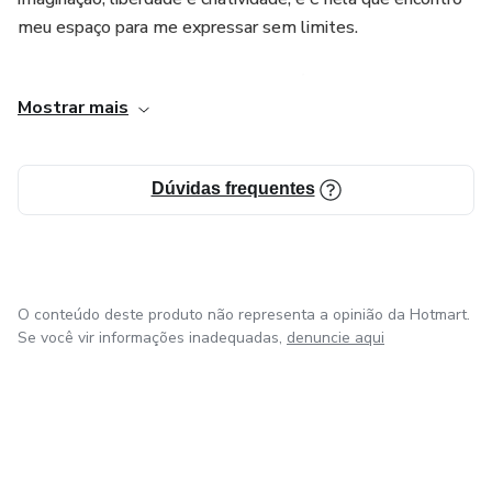
meu espaço para me expressar sem limites.
Quero que cada leitor que chegue até minhas obras se
Mostrar mais
sinta parte desse universo que crio, porque escrever, para
mim, é também compartilhar.
Dúvidas frequentes
O conteúdo deste produto não representa a opinião da Hotmart.
Se você vir informações inadequadas,
denuncie aqui