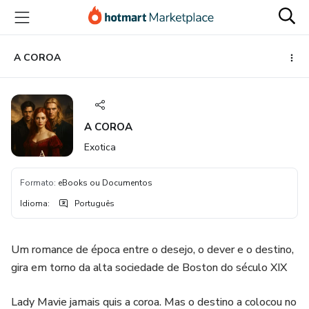
Ir
Ir
Ir
para
para
para
o
o
o
conteúdo
pagamento
rodapé
A COROA
principal
A COROA
Exotica
Formato
:
eBooks ou Documentos
Idioma
:
Português
Um romance de época entre o desejo, o dever e o destino,
gira em torno da alta sociedade de Boston do século XIX
Lady Mavie jamais quis a coroa. Mas o destino a colocou no