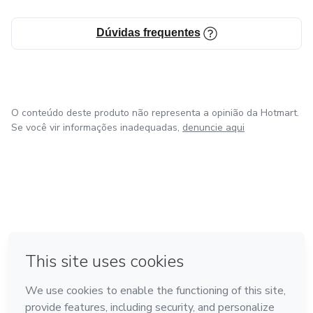
Dúvidas frequentes
O conteúdo deste produto não representa a opinião da Hotmart.
Se você vir informações inadequadas,
denuncie aqui
em Amsterdam
em Madrid
em Bogotá
Feito com
❤
em Belo Horizonte
na Cidade do México