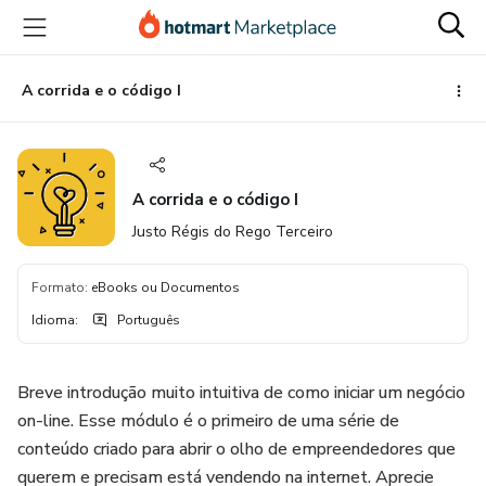
Ir
Ir
Ir
para
para
para
o
o
o
conteúdo
pagamento
rodapé
A corrida e o código I
principal
A corrida e o código I
Justo Régis do Rego Terceiro
Formato
:
eBooks ou Documentos
Idioma
:
Português
Breve introdução muito intuitiva de como iniciar um negócio
on-line. Esse módulo é o primeiro de uma série de
conteúdo criado para abrir o olho de empreendedores que
querem e precisam está vendendo na internet. Aprecie