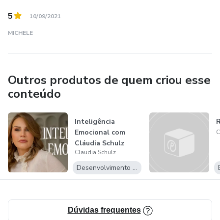
5
10/09/2021
MICHELE
Outros produtos de quem criou esse
conteúdo
Inteligência
R
Emocional com
C
Cláudia Schulz
Claudia Schulz
Desenvolvimento Pessoal
Dúvidas frequentes