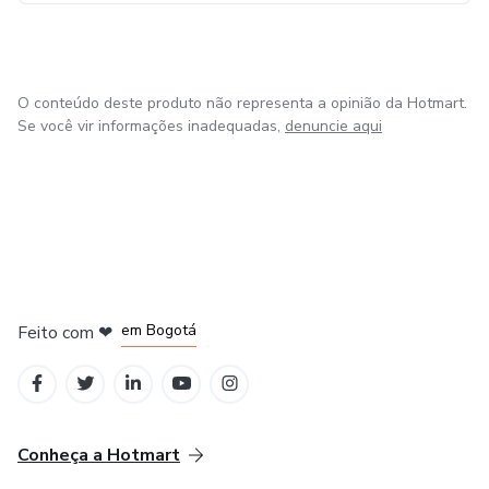
O conteúdo deste produto não representa a opinião da Hotmart.
Se você vir informações inadequadas,
denuncie aqui
em Amsterdam
em Madrid
em Bogotá
Feito com
❤
em Belo Horizonte
na Cidade do México
Conheça a Hotmart