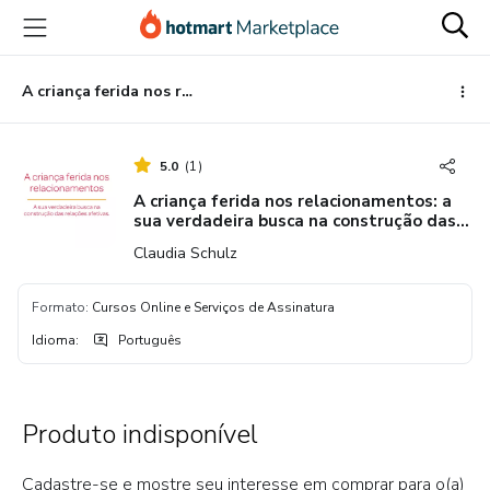
Ir
Ir
Ir
para
para
para
o
o
o
conteúdo
pagamento
rodapé
A criança ferida nos relacionamentos: a sua verdadeira busca na construção das relações afetivas.
principal
5.0
(
1
)
A criança ferida nos relacionamentos: a
sua verdadeira busca na construção das
relações afetivas.
Claudia Schulz
Formato
:
Cursos Online e Serviços de Assinatura
Idioma
:
Português
Produto indisponível
Cadastre-se e mostre seu interesse em comprar para o(a)