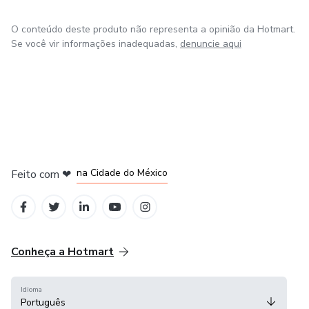
O conteúdo deste produto não representa a opinião da Hotmart.
Se você vir informações inadequadas,
denuncie aqui
em Bogotá
em Amsterdam
em Madrid
na Cidade do México
Feito com
❤
em Belo Horizonte
Conheça a Hotmart
Idioma
Português