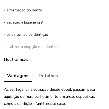
- a formação do dente
- iniciação à higiene oral
- os sintomas da dentição
- acalmar a erupção dos dentes
- o que fazer com o sono perturbado do bebé
Mostrar mais
- primeira visita ao dentista
Vantagens
Detalhes
e, terminamos com uma caixinha de perguntas e respostas.
As vantagens na aquisição desde ebook passam pela
Não deixe que esta fase se torne num pesadelo.
aquisição de mais conhecimento em áreas especificas
como a dentição infantil, neste caso.