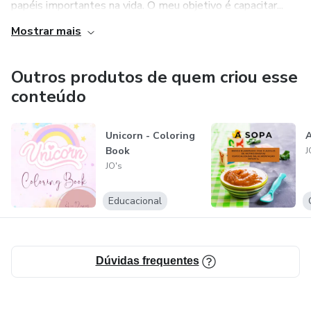
papéis importantes na vida. O meu objetivo é capacitar...
Mostrar mais
Outros produtos de quem criou esse
conteúdo
Unicorn - Coloring
Book
J
JO's
Educacional
Dúvidas frequentes