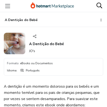
Ir
Ir
Ir
para
para
para
o
o
o
conteúdo
pagamento
rodapé
A Dentição do Bebé
principal
A Dentição do Bebé
JO's
Formato
:
eBooks ou Documentos
Idioma
:
Português
A dentição é um momento doloroso para os bebés e um
momento temível para os pais de crianças pequenas, que
por vezes se sentem desamparados. Para suavizar este
momento, criamos este ebook onde abordamos: