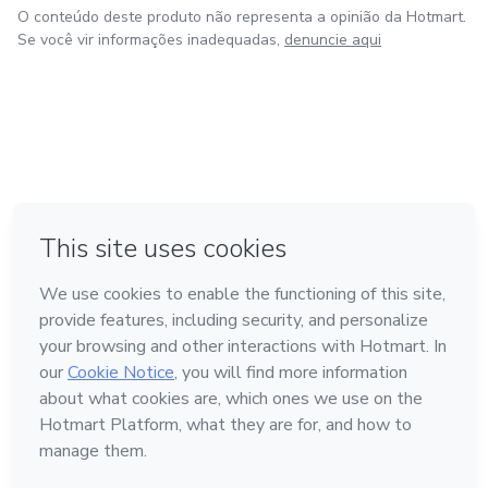
O conteúdo deste produto não representa a opinião da Hotmart.
Se você vir informações inadequadas,
denuncie aqui
em Bogotá
em Amsterdam
em Madrid
na Cidade do México
Feito com
❤
em Belo Horizonte
Conheça a Hotmart
Idioma
Português