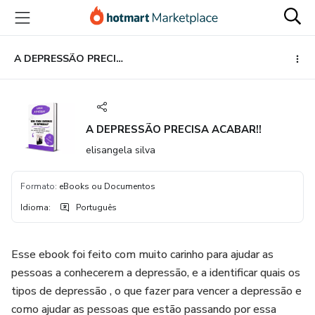
Ir
Ir
Ir
para
para
para
o
o
o
conteúdo
pagamento
rodapé
A DEPRESSÃO PRECISA ACABAR!!
principal
A DEPRESSÃO PRECISA ACABAR!!
elisangela silva
Formato
:
eBooks ou Documentos
Idioma
:
Português
Esse ebook foi feito com muito carinho para ajudar as
pessoas a conhecerem a depressão, e a identificar quais os
tipos de depressão , o que fazer para vencer a depressão e
como ajudar as pessoas que estão passando por essa