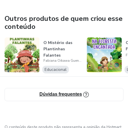
Outros produtos de quem criou esse
conteúdo
O Mistério das
O
Plantinhas
F
Falantes
Fabiana Oikawa Guenka
Educacional
Dúvidas frequentes
O conteúdo deste produto não representa a opinião da Hotmart.