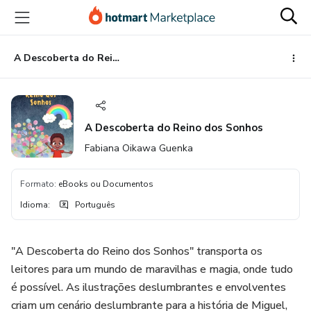
Ir
Ir
Ir
para
para
para
o
o
o
conteúdo
pagamento
rodapé
A Descoberta do Reino dos Sonhos
principal
A Descoberta do Reino dos Sonhos
Fabiana Oikawa Guenka
Formato
:
eBooks ou Documentos
Idioma
:
Português
"A Descoberta do Reino dos Sonhos" transporta os
leitores para um mundo de maravilhas e magia, onde tudo
é possível. As ilustrações deslumbrantes e envolventes
criam um cenário deslumbrante para a história de Miguel,