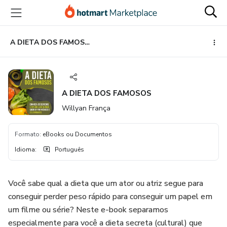
Ir
Ir
Ir
para
para
para
o
o
o
conteúdo
pagamento
rodapé
A DIETA DOS FAMOSOS
principal
A DIETA DOS FAMOSOS
Willyan França
Formato
:
eBooks ou Documentos
Idioma
:
Português
Você sabe qual a dieta que um ator ou atriz segue para
conseguir perder peso rápido para conseguir um papel em
um filme ou série? Neste e-book separamos
especialmente para você a dieta secreta (cultural) que