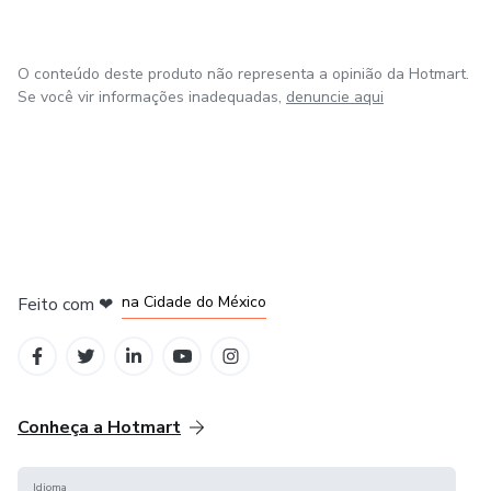
O conteúdo deste produto não representa a opinião da Hotmart.
Se você vir informações inadequadas,
denuncie aqui
em Bogotá
em Amsterdam
em Madrid
na Cidade do México
Feito com
❤
em Belo Horizonte
Conheça a Hotmart
Idioma