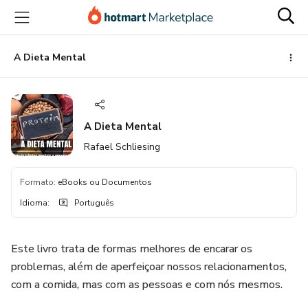
Ir
Ir
Ir
para
para
para
o
o
o
conteúdo
pagamento
rodapé
A Dieta Mental
principal
A Dieta Mental
Rafael Schliesing
Formato
:
eBooks ou Documentos
Idioma
:
Português
Este livro trata de formas melhores de encarar os
problemas, além de aperfeiçoar nossos relacionamentos,
com a comida, mas com as pessoas e com nós mesmos.