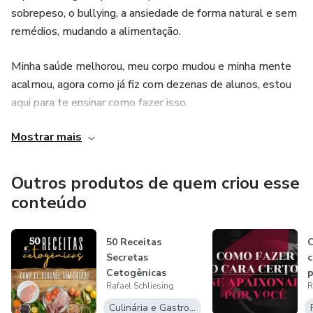
sobrepeso, o bullying, a ansiedade de forma natural e sem
remédios, mudando a alimentação.
Minha saúde melhorou, meu corpo mudou e minha mente
acalmou, agora como já fiz com dezenas de alunos, estou
aqui para te ensinar como fazer isso.
Mostrar mais
Confira meus produtos e veja qual se adequa mais ao seu
perfil.
Outros produtos de quem criou esse
conteúdo
50 Receitas
C
Secretas
c
Cetogênicas
p
Rafael Schliesing
R
Culinária e Gastronomia