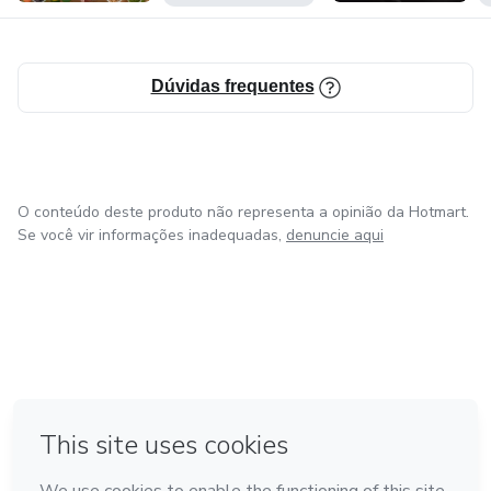
Dúvidas frequentes
O conteúdo deste produto não representa a opinião da Hotmart.
Se você vir informações inadequadas,
denuncie aqui
em Amsterdam
em Madrid
em Bogotá
Feito com
❤
em Belo Horizonte
na Cidade do México