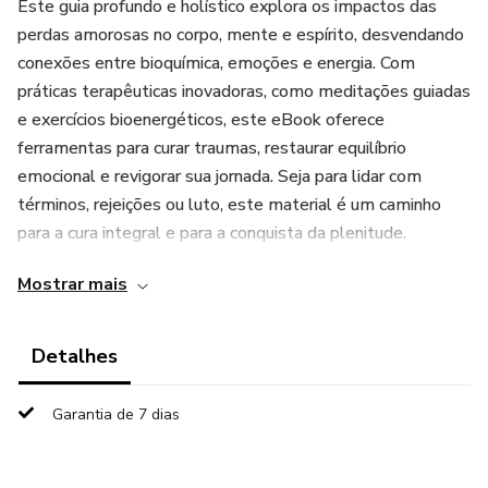
Este guia profundo e holístico explora os impactos das
perdas amorosas no corpo, mente e espírito, desvendando
conexões entre bioquímica, emoções e energia. Com
práticas terapêuticas inovadoras, como meditações guiadas
e exercícios bioenergéticos, este eBook oferece
ferramentas para curar traumas, restaurar equilíbrio
emocional e revigorar sua jornada. Seja para lidar com
términos, rejeições ou luto, este material é um caminho
para a cura integral e para a conquista da plenitude.
Mostrar mais
Transforme sua dor em força e redescubra o amor por você
mesmo!
Detalhes
Garantia de 7 dias