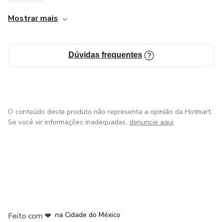
processos ...
Mostrar mais
Dúvidas frequentes
O conteúdo deste produto não representa a opinião da Hotmart.
Se você vir informações inadequadas,
denuncie aqui
em Bogotá
em Amsterdam
em Madrid
na Cidade do México
Feito com
❤