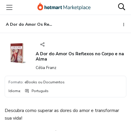
Ir
Ir
Ir
para
para
para
o
o
o
conteúdo
pagamento
rodapé
A Dor do Amor Os Reflexos no Corpo e na Alma
principal
A Dor do Amor Os Reflexos no Corpo e na
Alma
Célia Franz
Formato
:
eBooks ou Documentos
Idioma
:
Português
Descubra como superar as dores do amor e transformar
sua vida!