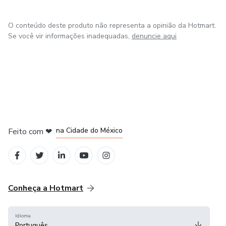
O conteúdo deste produto não representa a opinião da Hotmart.
Se você vir informações inadequadas,
denuncie aqui
em Bogotá
em Amsterdam
em Madrid
na Cidade do México
Feito com
❤
em Belo Horizonte
Conheça a Hotmart
Idioma
Português