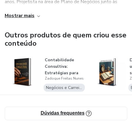
anos. Projetista na área de Plano de Negócios junto às
instituições financeiras.
Mostrar mais
SERVO DO DEUS ALTÍSSIMO.
Outros produtos de quem criou esse
conteúdo
Contabilidade
D
Consultiva:
u
Estratégias para
s
Zadoque Freitas Nunes
Z
Decisões
n
Gerencia...
Negócios e Carreira
Dúvidas frequentes