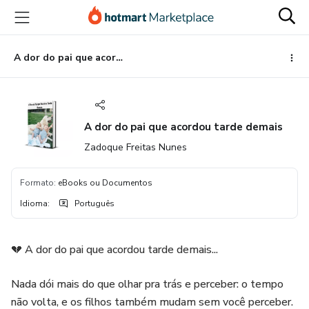
Ir
Ir
Ir
para
para
para
o
o
o
conteúdo
pagamento
rodapé
A dor do pai que acordou tarde demais
principal
A dor do pai que acordou tarde demais
Zadoque Freitas Nunes
Formato
:
eBooks ou Documentos
Idioma
:
Português
💔 A dor do pai que acordou tarde demais...
Nada dói mais do que olhar pra trás e perceber: o tempo
não volta, e os filhos também mudam sem você perceber.