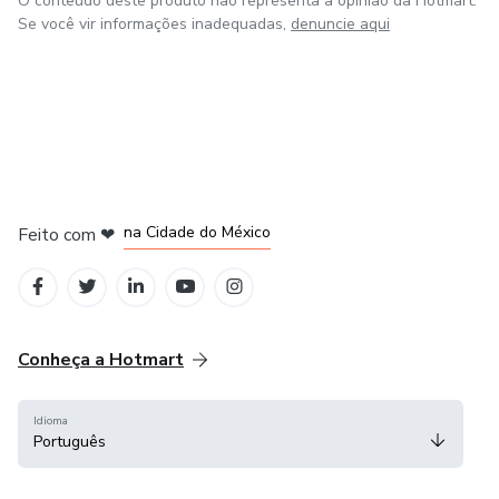
O conteúdo deste produto não representa a opinião da Hotmart.
Se você vir informações inadequadas,
denuncie aqui
em Bogotá
em Amsterdam
em Madrid
na Cidade do México
Feito com
❤
em Belo Horizonte
Conheça a Hotmart
Idioma
Português