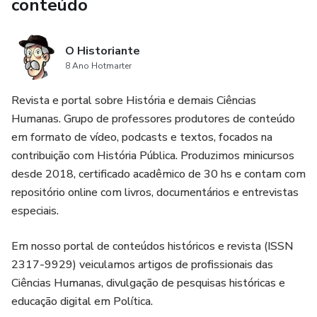
conteúdo
ensino, ensino e mídias digitais, produção e elaboração de
manuais didáticos.
O Historiante
- Pablo Michel Magalhães
8 Ano Hotmarter
Mestre em História (UEFS)
Revista e portal sobre História e demais Ciências
Humanas. Grupo de professores produtores de conteúdo
Especialista em Filosofia (UCAM)
em formato de vídeo, podcasts e textos, focados na
contribuição com História Pública. Produzimos minicursos
Ex-professor da Universidade de Pernambuco e do Centro
desde 2018, certificado acadêmico de 30 hs e contam com
de Ensino Superior do Vale do São Francisco, ministrando
repositório online com livros, documentários e entrevistas
as disciplinas de Historiografia e Teoria da História.
especiais.
Concentra suas pesquisas em memória, identidade
regional, cotidiano urbano e história das navegações no
Em nosso portal de conteúdos históricos e revista (ISSN
Vale do São Francisco. Autor do livro "Olhares da cidade:
2317-9929) veiculamos artigos de profissionais das
cotidiano urbano e as navegações no Velho Chico" (2021).
Ciências Humanas, divulgação de pesquisas históricas e
educação digital em Política.