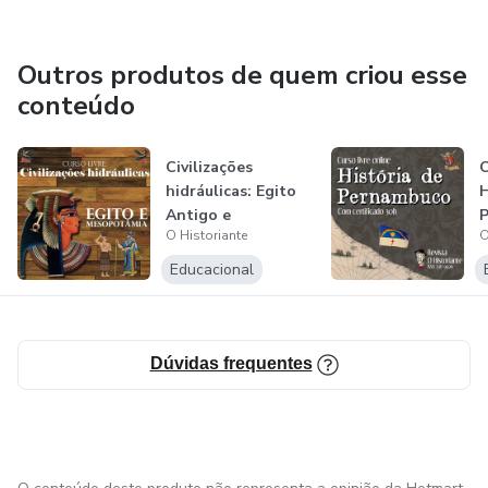
Outros produtos de quem criou esse
conteúdo
Civilizações
C
hidráulicas: Egito
H
Antigo e
O Historiante
O
Mesopotâmia
Educacional
Dúvidas frequentes