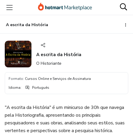
Ir
Ir
Ir
para
para
para
o
o
o
conteúdo
pagamento
rodapé
A escrita da História
principal
A escrita da História
O Historiante
Formato
:
Cursos Online e Serviços de Assinatura
Idioma
:
Português
"A escrita da História" é um minicurso de 30h que navega
pela Historiografia, apresentando os principais
pesquisadores e suas obras, analisando seus estilos, suas
vertentes e perspectivas sobre a pesquisa histórica.