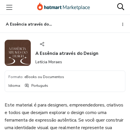
Ir
Ir
Ir
para
para
para
o
o
o
conteúdo
pagamento
rodapé
A Essência através do Design
principal
A Essência através do Design
Letícia Moraes
Formato
:
eBooks ou Documentos
Idioma
:
Português
Este material é para designers, empreendedores, criativos
e todos que desejam explorar o design como uma
ferramenta de expressão autêntica. Se você quer construir
uma identidade visual que realmente represente sua