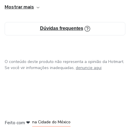
ideias com verdade e sensibilidade.
Mostrar mais
Minha existência é arte em movimento. Registro o que me
inspira através das minhas lentes, traduzindo sentimentos
Dúvidas frequentes
em imagens e palavras que tocam a alma. Aqui,
compartilho minha jornada, minhas percepções e tudo que
faz meu coração vibrar.
O conteúdo deste produto não representa a opinião da Hotmart.
Se você vir informações inadequadas,
denuncie aqui
em Bogotá
em Amsterdam
em Madrid
na Cidade do México
Feito com
❤
em Belo Horizonte