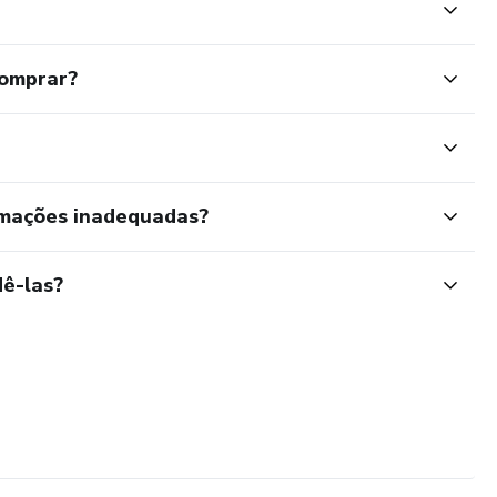
comprar?
rmações inadequadas?
ê-las?