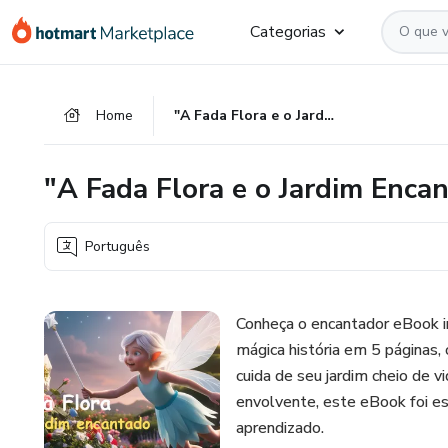
Ir
Ir
Ir
Categorias
para
para
para
o
o
o
conteúdo
pagamento
rodapé
Home
"A Fada Flora e o Jardim Encantado"
principal
"A Fada Flora e o Jardim Enca
Português
Conheça o encantador eBook i
mágica história em 5 páginas,
cuida de seu jardim cheio de v
envolvente, este eBook foi e
aprendizado.