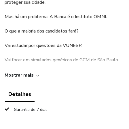
proteger sua cidade.
Mas há um problema: A Banca é o Instituto OMNI.
O que a maioria dos candidatos fará?
Vai estudar por questões da VUNESP.
Vai focar em simulados genéricos de GCM de São Paulo.
Vai chegar na prova e ser surpreendido por um estilo de
Mostrar mais
cobrança que nunca viu.
Detalhes
Este é um erro fatal. Cada banca tem seu "jeitão" de cobrar
a lei, o português e as específicas. Um ponto perdido por
Garantia de 7 dias
não conhecer a banca te joga centenas de posições para
baixo.