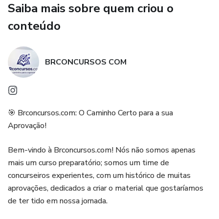
Saiba mais sobre quem criou o
Sua aprovação não pode ser um "chute". Ela precisa ser
uma certeza.
conteúdo
É por isso que criamos o Simulado Completo - GCM
Mandaguari 2025, 100% modelado no perfil do Instituto
BRCONCURSOS COM
OMNI e fiel ao conteúdo do Edital 001/2025.
Este simulado é o seu "treino difícil" para o "combate fácil".
🎯 Brconcursos.com: O Caminho Certo para a sua
📈 Seu Diagnóstico de Combate Imediato
Aprovação!
Ao finalizar o simulado, nosso sistema entrega um Raio-X
Bem-vindo à Brconcursos.com! Nós não somos apenas
completo da sua preparação. Você não sai com dúvidas,
mais um curso preparatório; somos um time de
você sai com um plano:
concurseiros experientes, com um histórico de muitas
aprovações, dedicados a criar o material que gostaríamos
📊 Gráficos de Desempenho Instantâneos: Veja na hora,
de ter tido em nossa jornada.
com gráficos simples, quais matérias estão puxando sua
nota para baixo. É Legislação Específica? É Direito Penal?