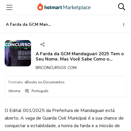
Ir
Ir
Ir
para
para
para
o
o
o
conteúdo
pagamento
rodapé
A Farda da GCM Mandaguari 2025 Tem o Seu Nome. Mas Você Sabe Como o Instituto OMNI Tenta te Eliminar?
principal
A Farda da GCM Mandaguari 2025 Tem o
Seu Nome. Mas Você Sabe Como o
Instituto OMNI Tenta te Eliminar?
BRCONCURSOS COM
Formato
:
eBooks ou Documentos
Idioma
:
Português
O Edital 001/2025 da Prefeitura de Mandaguari está
aberto. A vaga de Guarda Civil Municipal é a sua chance de
conquistar a estabilidade, a honra da farda e a missão de