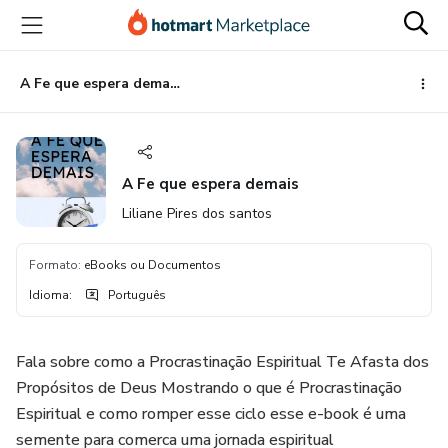
Ir
Ir
Ir
para
para
para
o
o
o
conteúdo
pagamento
rodapé
A Fe que espera demais
principal
A Fe que espera demais
Liliane Pires dos santos
Formato
:
eBooks ou Documentos
Idioma
:
Português
Fala sobre como a Procrastinação Espiritual Te Afasta dos
Propósitos de Deus Mostrando o que é Procrastinação
Espiritual e como romper esse ciclo esse e-book é uma
semente para comerca uma jornada espiritual