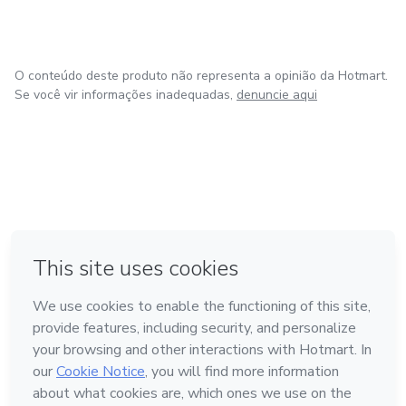
O conteúdo deste produto não representa a opinião da Hotmart.
Se você vir informações inadequadas,
denuncie aqui
em Bogotá
em Amsterdam
em Madrid
na Cidade do México
Feito com
❤
em Belo Horizonte
Conheça a Hotmart