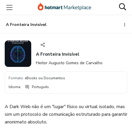
Ir
Ir
Ir
para
para
para
o
o
o
conteúdo
pagamento
rodapé
A Fronteira Invisível
principal
A Fronteira Invisível
Heitor Augusto Gomes de Carvalho
Formato
:
eBooks ou Documentos
Idioma
:
Português
A Dark Web não é um "lugar" físico ou virtual isolado, mas
sim um protocolo de comunicação estruturado para garantir
anonimato absoluto.