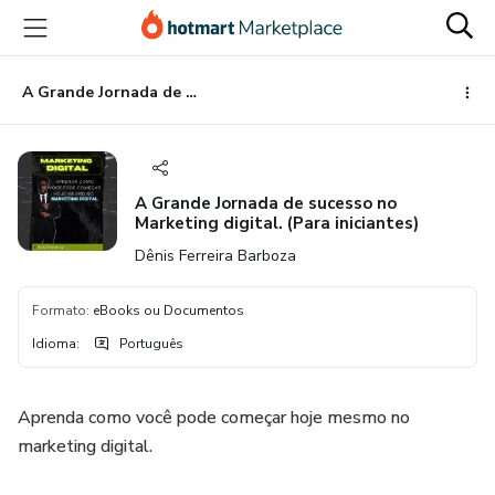
Ir
Ir
Ir
para
para
para
o
o
o
conteúdo
pagamento
rodapé
A Grande Jornada de sucesso no Marketing digital. (Para iniciantes)
principal
A Grande Jornada de sucesso no
Marketing digital. (Para iniciantes)
Dênis Ferreira Barboza
Formato
:
eBooks ou Documentos
Idioma
:
Português
Aprenda como você pode começar hoje mesmo no
marketing digital.