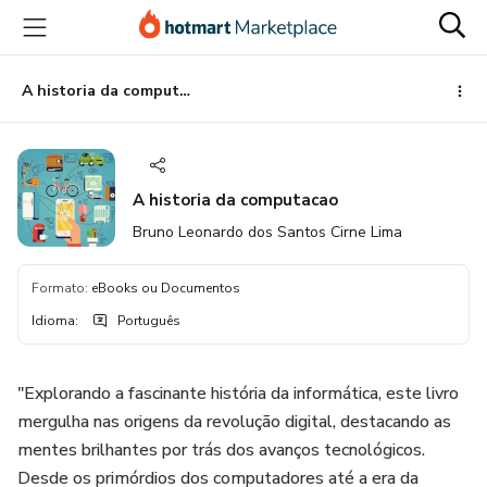
Ir
Ir
Ir
para
para
para
o
o
o
conteúdo
pagamento
rodapé
A historia da computacao
principal
A historia da computacao
Bruno Leonardo dos Santos Cirne Lima
Formato
:
eBooks ou Documentos
Idioma
:
Português
"Explorando a fascinante história da informática, este livro
mergulha nas origens da revolução digital, destacando as
mentes brilhantes por trás dos avanços tecnológicos.
Desde os primórdios dos computadores até a era da