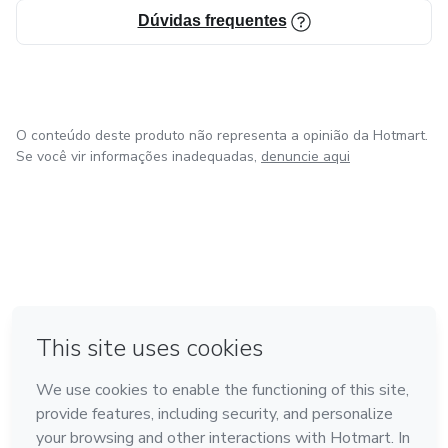
Dúvidas frequentes
O conteúdo deste produto não representa a opinião da Hotmart.
Se você vir informações inadequadas,
denuncie aqui
em Bogotá
em Amsterdam
em Madrid
na Cidade do México
Feito com
❤
em Belo Horizonte