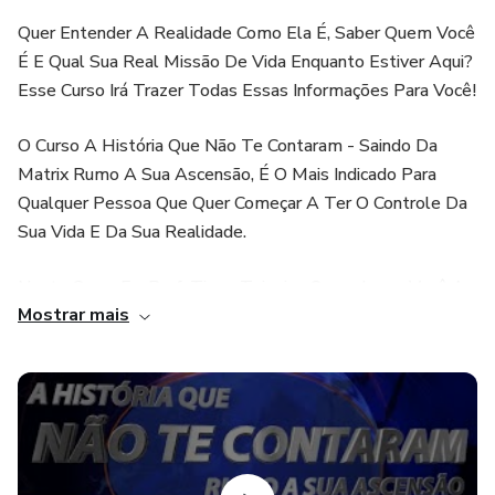
Quer Entender A Realidade Como Ela É, Saber Quem Você
É E Qual Sua Real Missão De Vida Enquanto Estiver Aqui?
Esse Curso Irá Trazer Todas Essas Informações Para Você!
O Curso A História Que Não Te Contaram - Saindo Da
Matrix Rumo A Sua Ascensão, É O Mais Indicado Para
Qualquer Pessoa Que Quer Começar A Ter O Controle Da
Sua Vida E Da Sua Realidade.
Neste Curso Eu, Prof. Tiago Teixeira, Quero Levar Você A
Mostrar mais
Entender Como Se Dá O Processo De Manipulação Da
Nossa Mente, Implantações De Memórias Falsas,
Controle Mental Através Dos Vários Sistemas Religiosos,
Políticos, Midiáticos, Sociais E Educacionais, Mostrar Para
Você A Manipulação, Distorções, Incoerências Para Fim De
Manipulação Das Massas Através Do Maior E Mais
Vendido Livro Considerado “Sagrado”.