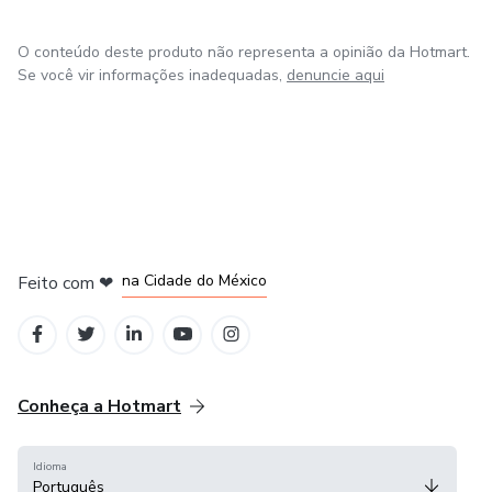
O conteúdo deste produto não representa a opinião da Hotmart.
Se você vir informações inadequadas,
denuncie aqui
em Bogotá
em Amsterdam
em Madrid
na Cidade do México
Feito com
❤
em Belo Horizonte
Conheça a Hotmart
Idioma
Português