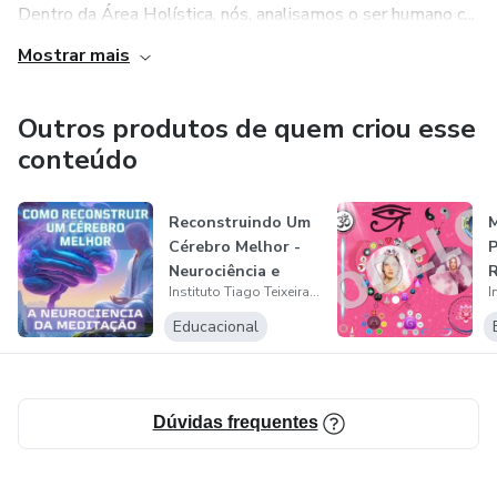
Dentro da Área Holística, nós, analisamos o ser humano c...
Mostrar mais
Outros produtos de quem criou esse
conteúdo
Reconstruindo Um
Cérebro Melhor -
Neurociência e
Instituto Tiago Teixeira de Terapias Holísticas, Hipnose e Cursos
Meditação
Educacional
Dúvidas frequentes