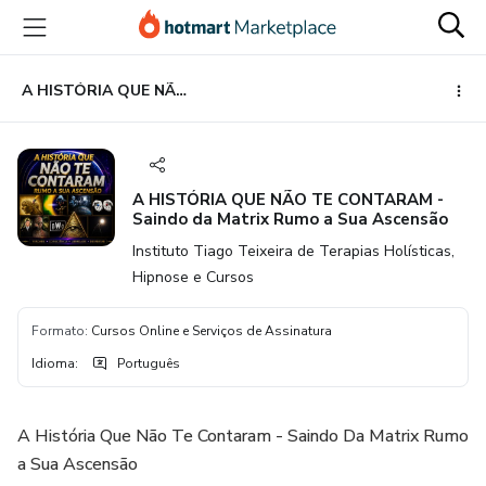
Ir
Ir
Ir
para
para
para
o
o
o
conteúdo
pagamento
rodapé
A HISTÓRIA QUE NÃO TE CONTARAM - Saindo da Matrix Rumo a Sua Ascensão
principal
A HISTÓRIA QUE NÃO TE CONTARAM -
Saindo da Matrix Rumo a Sua Ascensão
Instituto Tiago Teixeira de Terapias Holísticas,
Hipnose e Cursos
Formato
:
Cursos Online e Serviços de Assinatura
Idioma
:
Português
A História Que Não Te Contaram - Saindo Da Matrix Rumo
a Sua Ascensão