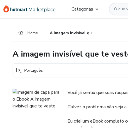
Ir
Ir
Ir
Categorias
para
para
para
o
o
o
conteúdo
pagamento
rodapé
Home
A imagem invisível que te veste
principal
A imagem invisível que te vest
Português
Você já sentiu que suas roup
Talvez o problema não seja a
Eu criei um eBook completo co