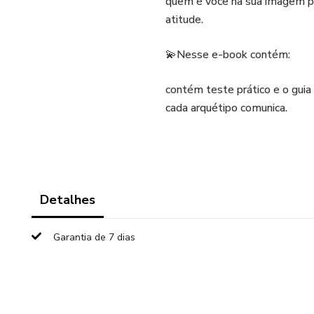
quem é você na sua imagem pe
atitude.
💫Nesse e-book contém:
contém teste prático e o guia
cada arquétipo comunica.
Detalhes
Garantia de 7 dias