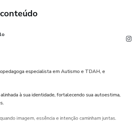
 conteúdo
lo
sicopedagoga especialista em Autismo e TDAH, e
linhada à sua identidade, fortalecendo sua autoestima,
s.
e quando imagem, essência e intenção caminham juntas.
uxilia mulheres a desenvolverem uma relação mais