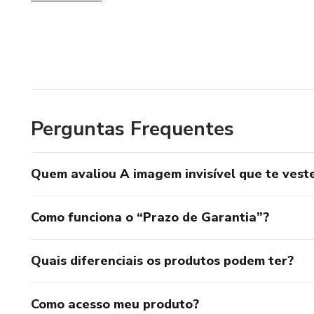
estratégica e gentil com a própria imagem, sem abrir mão
Porque florescer em presença é permitir que quem você é 
Perguntas Frequentes
Quem avaliou A imagem invisível que te vest
Como funciona o “Prazo de Garantia”?
Quais diferenciais os produtos podem ter?
Como acesso meu produto?