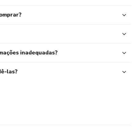
comprar?
rmações inadequadas?
ê-las?