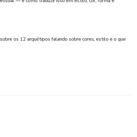
ssoal — e como traduzir isso em estilo, cor, forma e
 sobre os 12 arquétipos falando sobre cores, estilo e o que