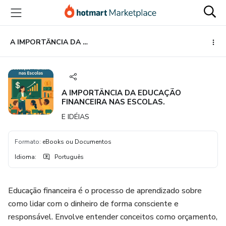
Ir
Ir
Ir
para
para
para
o
o
o
conteúdo
pagamento
rodapé
A IMPORTÂNCIA DA EDUCAÇÃO FINANCEIRA NAS ESCOLAS.
principal
A IMPORTÂNCIA DA EDUCAÇÃO
FINANCEIRA NAS ESCOLAS.
E IDÉIAS
Formato
:
eBooks ou Documentos
Idioma
:
Português
Educação financeira é o processo de aprendizado sobre
como lidar com o dinheiro de forma consciente e
responsável. Envolve entender conceitos como orçamento,