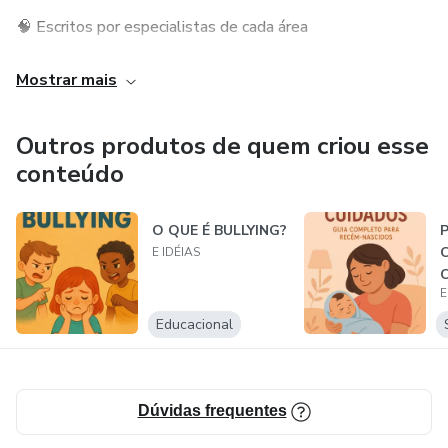
🧠 Escritos por especialistas de cada área
💸 Preço acessível e promoções exclusivas
Mostrar mais
💥 Promoção de Lançamento!
Outros produtos de quem criou esse
conteúdo
Baixe agora com descontos especiais e comece hoje
mesmo a transformar sua vida com conhecimento!
O QUE É BULLYING?
📢 Compartilhe com quem ama aprender!
E IDÉIAS
E
Nos siga nas redes sociais para mais novidades e
Educacional
lançamentos semanais!
📲 Instagram | Facebook | WhatsApp | Telegram
Dúvidas frequentes
📚 O que são eBooks Digitais?