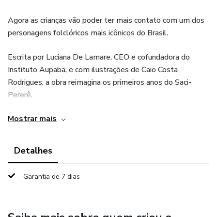
Agora as crianças vão poder ter mais contato com um dos
personagens folclóricos mais icônicos do Brasil.
Escrita por Luciana De Lamare, CEO e cofundadora do
Instituto Aupaba, e com ilustrações de Caio Costa
Rodrigues, a obra reimagina os primeiros anos do Saci-
Pererê.
Mostrar mais
Foi pensando em desfolclorizar o personagem e valorizar
nossas tradições que a autora decidiu retratar o Saci não
apenas como menino travesso, mas como uma
Detalhes
personagem com atributos e características encantadoras
e sensíveis, apresentando a história de vida do menino
Garantia de 7 dias
Saci-Pererê, sua família e sua ancestralidade.
A narrativa é envolvente e estimula a imaginação,