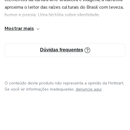
aproxima o leitor das raízes culturais do Brasil com leveza,
humor e poesia. Uma história sobre identidade,
pertencimento e o poder das tradições orais, contada sob a
Mostrar mais
perspectiva de quem vive o folclore por dentro.
Ideal para crianças em fase de alfabetização e para todos
Dúvidas frequentes
que desejam (re)descobrir o Brasil que mora nos nossos
mitos.
O conteúdo deste produto não representa a opinião da Hotmart.
Se você vir informações inadequadas,
denuncie aqui