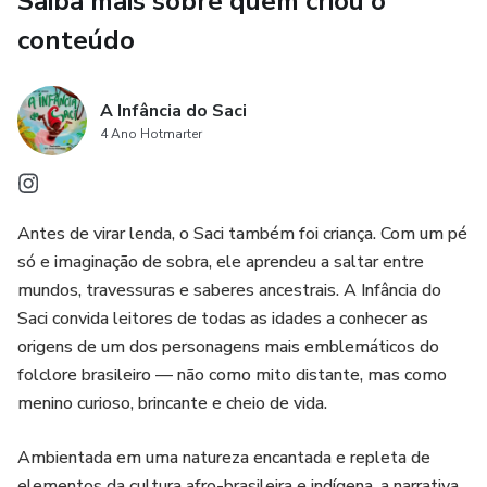
Saiba mais sobre quem criou o
enquanto que as ilustrações lúdicas e de cores vibrantes
atraem o público infantil e ajudam a contar a história,
conteúdo
facilitando a compreensão das crianças que ainda não
dominam a leitura. A obra ainda transmite valores
A Infância do Saci
importantes, como respeito e liberdade e as mensagens
4 Ano Hotmarter
estão inseridas de forma natural na narrativa, promovendo
inclusão e representatividade e favorecendo a reflexão.
Antes de virar lenda, o Saci também foi criança. Com um pé
só e imaginação de sobra, ele aprendeu a saltar entre
mundos, travessuras e saberes ancestrais. A Infância do
Saci convida leitores de todas as idades a conhecer as
origens de um dos personagens mais emblemáticos do
folclore brasileiro — não como mito distante, mas como
menino curioso, brincante e cheio de vida.
Ambientada em uma natureza encantada e repleta de
elementos da cultura afro-brasileira e indígena, a narrativa