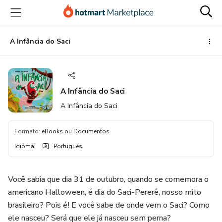
Ir
Ir
Ir
para
para
para
o
o
o
conteúdo
pagamento
rodapé
A Infância do Saci
principal
A Infância do Saci
A Infância do Saci
Formato
:
eBooks ou Documentos
Idioma
:
Português
Você sabia que dia 31 de outubro, quando se comemora o
americano Halloween, é dia do Saci-Pererê, nosso mito
brasileiro? Pois é! E você sabe de onde vem o Saci? Como
ele nasceu? Será que ele já nasceu sem perna?