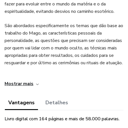
fazer para evoluir entre o mundo da matéria e o da
espiritualidade, evitando desvios no caminho esotérico.
São abordados especificamente os temas que dão base ao
trabalho do Mago, as características pessoais da
personalidade, as questões que precisam ser consideradas
por quem vai lidar com o mundo oculto, as técnicas mais
apropriadas para obter resultados, os cuidados para se
resguardar e por último as cerimônias ou rituais de atuação.
O texto está orientado para a pessoa que deseja realizar
Mostrar mais
seu desenvolvimento enquanto vive uma vida normal,
inserindo os aprendizados na sua rotina diária.
Vantagens
Detalhes
Livro digital com 164 páginas e mais de 58.000 palavras.