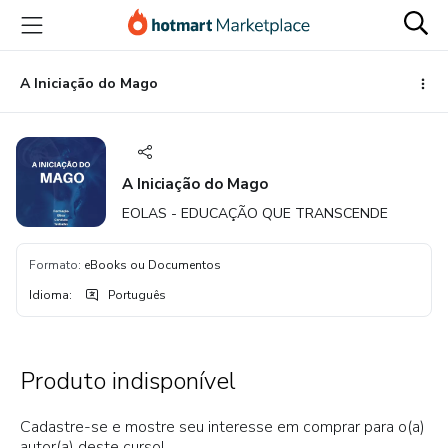
Ir
Ir
Ir
para
para
para
o
o
o
conteúdo
pagamento
rodapé
A Iniciação do Mago
principal
A Iniciação do Mago
EOLAS - EDUCAÇÃO QUE TRANSCENDE
Formato
:
eBooks ou Documentos
Idioma
:
Português
Produto indisponível
Cadastre-se e mostre seu interesse em comprar para o(a)
autor(a) deste curso!