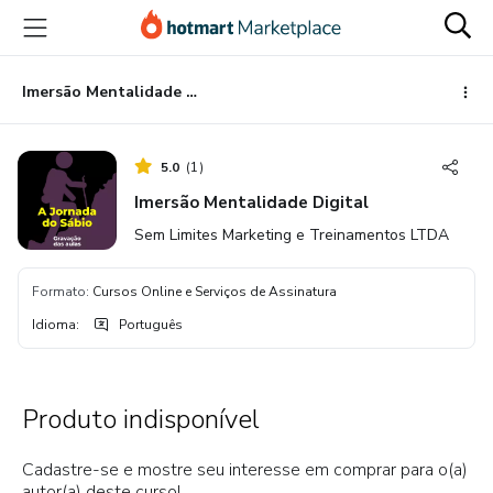
Ir
Ir
Ir
para
para
para
o
o
o
conteúdo
pagamento
rodapé
Imersão Mentalidade Digital
principal
5.0
(
1
)
Imersão Mentalidade Digital
Sem Limites Marketing e Treinamentos LTDA
Formato
:
Cursos Online e Serviços de Assinatura
Idioma
:
Português
Produto indisponível
Cadastre-se e mostre seu interesse em comprar para o(a)
autor(a) deste curso!