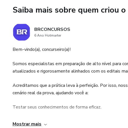
Saiba mais sobre quem criou o
Testar seu nível sob pressão é
da sua posse.
BRCONCURSOS
🚀 Vista o jaleco da aprovação
6 Ano Hotmarter
de Lavras!
Bem-vindo(a), concurseiro(a)!
​Somos especialistas em preparação de alto nível para c
atualizados e rigorosamente alinhados com os editais mai
​Acreditamos que a prática leva à perfeição. Por isso, no
cenário real da prova, ajudando você a:
​Testar seus conhecimentos de forma eficaz.
​Gerenciar seu tempo de prova com estratégia.
Mostrar mais