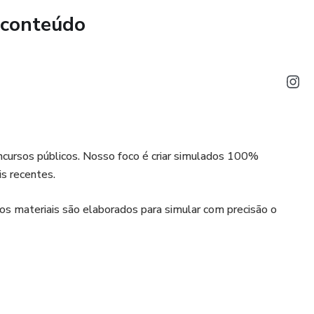
 conteúdo
 a diferença exata entre o cadastro de reserva e a assinatura
! Adquira o simulado agora e garanta a sua vaga na Prefeitura
oncursos públicos. Nosso foco é criar simulados 100%
s recentes.
ssos materiais são elaborados para simular com precisão o