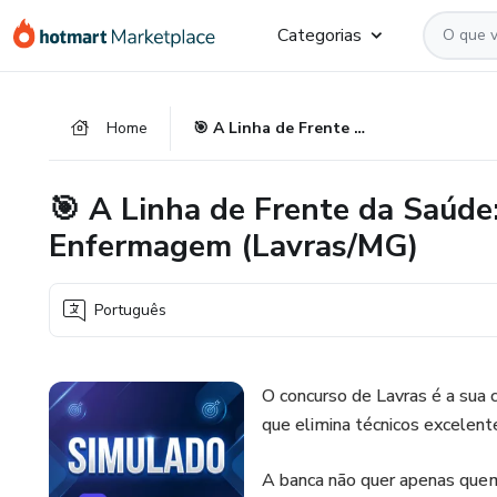
Ir
Ir
Ir
Categorias
para
para
para
o
o
o
conteúdo
pagamento
rodapé
Home
🎯 A Linha de Frente da Saúde: Simulado Técnico em Enfermagem (Lavras/MG)
principal
🎯 A Linha de Frente da Saúde
Enfermagem (Lavras/MG)
Português
O concurso de Lavras é a sua c
que elimina técnicos excelente
A banca não quer apenas quem