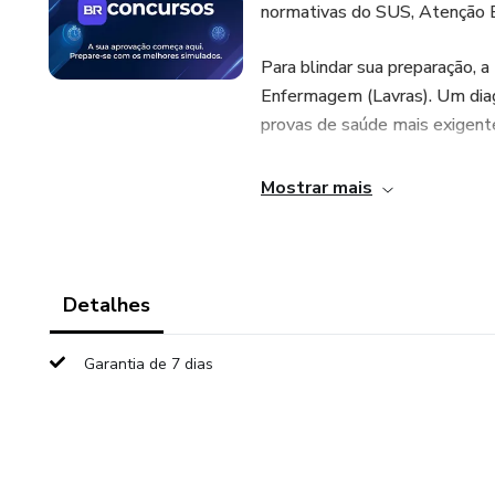
normativas do SUS, Atenção B
Para blindar sua preparação
Enfermagem (Lavras). Um diag
provas de saúde mais exigen
📊 O Seu Arsenal de Aprovaçã
Mostrar mais
💉 Rotina Direto ao Ponto: Qu
urgências e administração de
Detalhes
🏥 O Filtro do SUS: O peso im
quem vem apenas da rede pri
Garantia de 7 dias
⚖️ Ética e COFEN: Teste o seu 
profissional.
✅ Gabarito Diagnóstico Ativo: