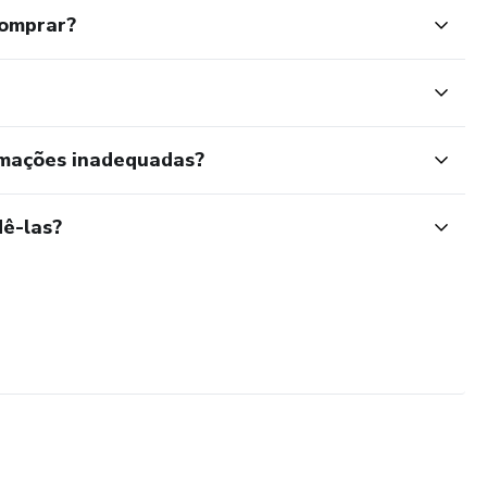
comprar?
rmações inadequadas?
ê-las?