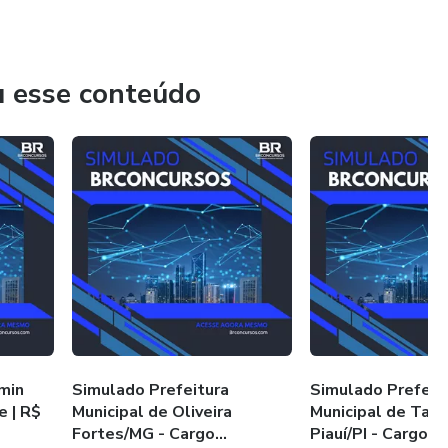
Comece a treinar hoje e dê o passo decisivo rumo à sua
u esse conteúdo
min
Simulado Prefeitura
Simulado Prefeit
 | R$
Municipal de Oliveira
Municipal de Tan
Fortes/MG - Cargo...
Piauí/PI - Cargo...