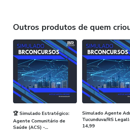
​Identificar lacunas e direcionar sua revisão final.
​Invista na sua preparação com quem entende do assunto. 
Outros produtos de quem crio
aprovação!
Simulado Agente Ad
🏆 Simulado Estratégico:
Tucunduva/RS Legalle
Agente Comunitário de
14,99
Saúde (ACS) -...