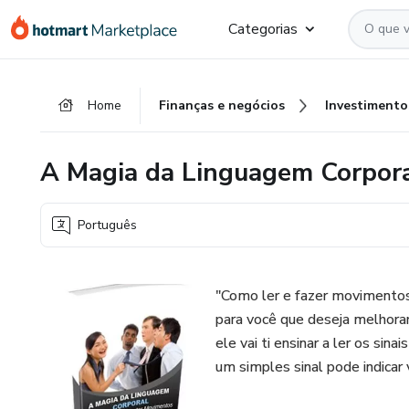
Ir
Ir
Ir
Categorias
para
para
para
o
o
o
conteúdo
pagamento
rodapé
Home
Finanças e negócios
Investimento
principal
A Magia da Linguagem Corpor
Português
"Como ler e fazer movimentos
para você que deseja melhorar
ele vai ti ensinar a ler os si
um simples sinal pode indicar 