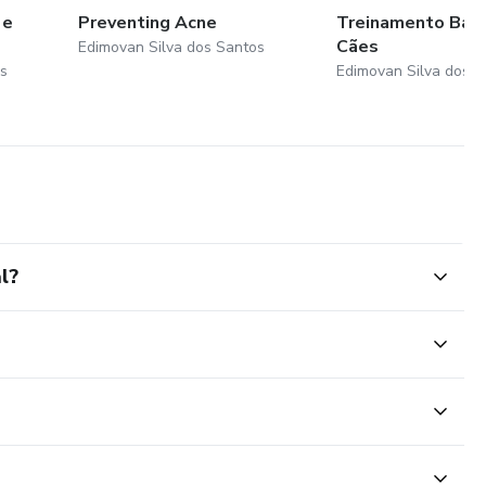
 e
Preventing Acne
Treinamento Bási
Cães
Edimovan Silva dos Santos
s
Edimovan Silva dos S
l?