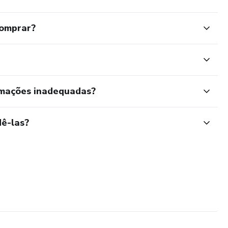
comprar?
rmações inadequadas?
ê-las?