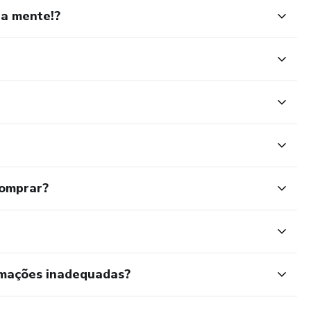
ua mente!?
comprar?
rmações inadequadas?