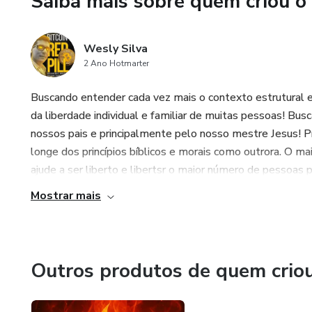
Saiba mais sobre quem criou o
* **Paulo**: que travou uma 
fraqueza e “espinhos na carne
Wesly Silva
Além destes, outros personage
2 Ano Hotmarter
seus conflitos internos e as
Buscando entender cada vez mais o contexto estrutural e
lidamos com nossas próprias 
da liberdade individual e familiar de muitas pessoas! Bus
Este livro é um chamado para
nossos pais e principalmente pelo nosso mestre Jesus! 
de guerra espiritual**. Nele, 
longe dos princípios bíblicos e morais como outrora. O ma
ansiedade, a culpa e a tentaç
ajude a ser liberto e libertsr o maior número de pessoas p
Mostrar mais
Ao final, você descobrirá que 
daquilo que acontece dentro d
Outros produtos de quem crio