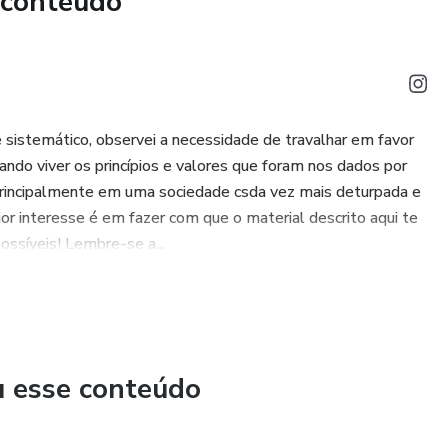
 conteúdo
guerra diária contra seus pensamentos, sentimentos de
”, mas aprendeu a renovar sua mente em Cristo.
ns bíblicos são apresentados, cada um com sua história,
 lições poderosas que podem transformar a forma como
 sistemático, observei a necessidade de travalhar em favor
batalhas.
cando viver os princípios e valores que foram nos dados por
 que o leitor compreenda que **a mente é o principal campo
Principalmente em uma sociedade csda vez mais deturpada e
você aprenderá princípios práticos para vencer o medo, a
ior interesse é em fazer com que o material descrito aqui te
ão, encontrando em Deus a verdadeira força para perseverar.
ossíveis! Lembre-se a...
a vitória não depende apenas de circunstâncias externas, mas
e você.
u esse conteúdo