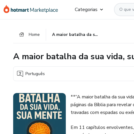
Ir
Ir
Ir
Categorias
para
para
para
o
o
o
conteúdo
pagamento
rodapé
Home
A maior batalha da sua vida, sua mente!
principal
A maior batalha da sua vida, s
Português
**“A maior batalha da sua vid
páginas da Bíblia para revela
travadas com espadas ou exér
Em 11 capítulos envolventes, 