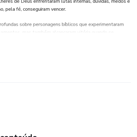
heres de Deus enfrentaram lutas internas, dúvidas, medos e
, pela fé, conseguiram vencer.
 profundas sobre personagens bíblicos que experimentaram
samentos, mas também alcançaram vitória quando se
 a insegurança e o sentimento de incapacidade.
ós grandes vitórias, enfrentou a sombra da depressão e o
 coração de Deus que precisou lidar com a culpa, a
olhas.
 tentação no deserto e a angústia no Getsêmani, mostrando
ou por batalhas na mente.