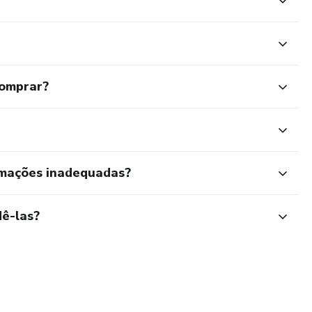
comprar?
rmações inadequadas?
ê-las?