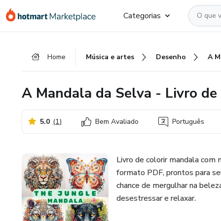
Ir
Ir
Ir
Categorias
para
para
para
o
o
o
conteúdo
pagamento
rodapé
Home
Música e artes
Desenho
principal
A Mandala da Selva - Livro de 
5.0
(
1
)
Bem Avaliado
Português
Livro de colorir mandala com 
formato PDF, prontos para ser
chance de mergulhar na beleza
desestressar e relaxar.