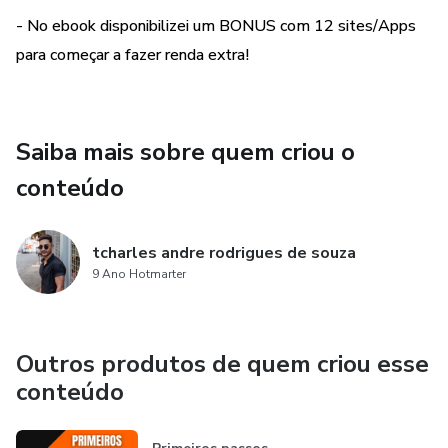
Vou ajudar você a encontrar todas as possibilidades
- No ebook disponibilizei um BONUS com 12 sites/Apps
verdadeiramente
para começar a fazer renda extra!
prováveis para levantar um valor que seja capaz de
complementar (ou sal-
Saiba mais sobre quem criou o
var) o seu orçamento.
conteúdo
AVISO:
tcharles andre rodrigues de souza
“Este produto não garante a obtenção de resultados.
9 Ano Hotmarter
Todos os seus resultados dependeram da sua vontade e
persistência em mudar de vida.
Outros produtos de quem criou esse
conteúdo