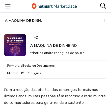
Ir
Ir
Ir
para
para
para
o
o
o
conteúdo
pagamento
rodapé
A MAQUINA DE DINHEIRO
principal
A MAQUINA DE DINHEIRO
tcharles andre rodrigues de souza
Formato
:
eBooks ou Documentos
Idioma
:
Português
Com a redução das ofertas dos empregos formais nos
últimos anos, muitas pessoas têm recorrido à rede mundial
de computadores para gerar renda e sustento.