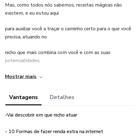
Mas, como todos nós sabemos, receitas mágicas não
existem, e eu estou aqui
para auxiliar você a traçar o caminho certo para o que você
precisa, atuando no
nicho que mais combina com você e com as suas
potencialidades.
Aqui, vamos discorrer sobre os recursos mínimos
Mostrar mais
necessários para atuar na
Vantagens
Detalhes
Internet, sobre as competências e habilidades específicas
indispensáveis para
-Vai descobrir em que nicho atuar
sua atuação e sobre a escolha ideal do segmento do
- 10 Formas de fazer renda extra na internet
mercado em que vai atuar.