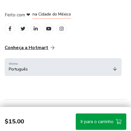
em Bogotá
em Amsterdam
em Madrid
na Cidade do México
Feito com
❤
em Belo Horizonte
Conheça a Hotmart
Idioma
Português
Central de ajuda
Termos
Privacidade
Cookies
$15.00
Ir para o carrinho
Hotmart — 2011-2026 © Todos os direitos reservados.