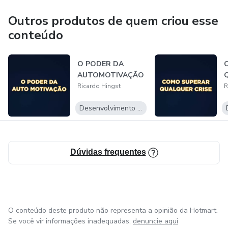
Outros produtos de quem criou esse
conteúdo
O PODER DA
AUTOMOTIVAÇÃO
Ricardo Hingst
R
Desenvolvimento Pessoal
Dúvidas frequentes
O conteúdo deste produto não representa a opinião da Hotmart.
Se você vir informações inadequadas,
denuncie aqui