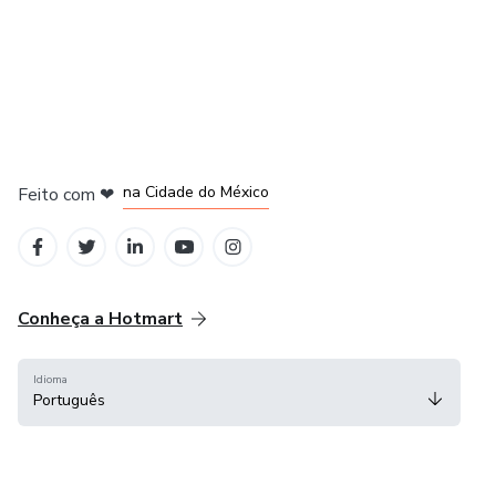
em Bogotá
em Amsterdam
em Madrid
na Cidade do México
Feito com
❤
em Belo Horizonte
Conheça a Hotmart
Idioma
Português