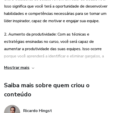
Isso significa que você terá a oportunidade de desenvolver
habilidades e competências necessárias para se tornar um
líder inspirador, capaz de motivar e engajar sua equipe.
2. Aumento da produtividade: Com as técnicas e
estratégias ensinadas no curso, você será capaz de
aumentar a produtividade das suas equipes. Isso ocorre
porque você aprenderá a identificar e eliminar gargalos, a
delegar tarefas de forma eficiente e a promover um
Mostrar mais
ambiente de trabalho colaborativo e motivador.
Saiba mais sobre quem criou o
3. Engajamento da equipe: Um dos principais desafios dos
líderes é manter a equipe engajada e motivada. Com A
conteúdo
MENTE DO LÍDER, você aprenderá a desenvolver
habilidades de comunicação eficaz, a estabelecer metas
Ricardo Hingst