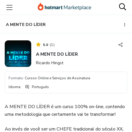
Ir
Ir
Ir
para
para
para
o
o
o
conteúdo
pagamento
rodapé
A MENTE DO LÍDER
principal
5.0
(
1
)
A MENTE DO LÍDER
Ricardo Hingst
Formato
:
Cursos Online e Serviços de Assinatura
Idioma
:
Português
A MENTE DO LÍDER é um curso 100% on-line, contendo
uma metodologia que certamente vai te transformar!
Ao invés de você ser um CHEFE tradicional do século XX,