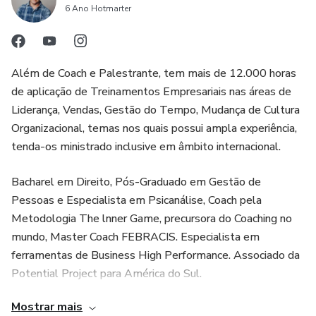
claras e a reconhecer o trabalho e esforço dos membros da
6 Ano Hotmarter
equipe. Isso contribuirá para o engajamento dos
colaboradores e para a construção de um ambiente de
trabalho positivo.
Além de Coach e Palestrante, tem mais de 12.000 horas
de aplicação de Treinamentos Empresariais nas áreas de
4. Impacto na sociedade e no mundo: Além de transformar
Liderança, Vendas, Gestão do Tempo, Mudança de Cultura
a si mesmo e sua equipe, o curso A MENTE DO LÍDER
Organizacional, temas nos quais possui ampla experiência,
também visa impactar a sociedade e o mundo. Ao se
tenda-os ministrado inclusive em âmbito internacional.
tornar um líder inspirador e capaz de promover mudanças
positivas, você estará contribuindo para o desenvolvimento
Bacharel em Direito, Pós-Graduado em Gestão de
Pessoas e Especialista em Psicanálise, Coach pela
de uma sociedade mais justa e sustentável.
Metodologia The lnner Game, precursora do Coaching no
mundo, Master Coach FEBRACIS. Especialista em
ferramentas de Business High Performance. Associado da
Potential Project para América do Sul.
Mostrar mais
Desenvolveu método exclusivo de Transformação de