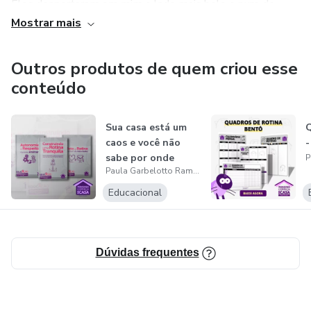
Eles despertaram em mim o lado mais belo e puro do
desenvolvimento e hoje me sinto completamente grata
Mostrar mais
por minha escolha.
Outros produtos de quem criou esse
Agora, percebo que a educação não tem receita certa, mas
conteúdo
tem temperos que não podem faltar.
Dia após dia, aprendo cresço e reconheço que não sei nada,
Sua casa está um
Q
caos e você não
-
perto do Todo que existe em sua prática.
sabe por onde
Paula Garbelotto Ramos Forster
começar?
Educacional
Dúvidas frequentes