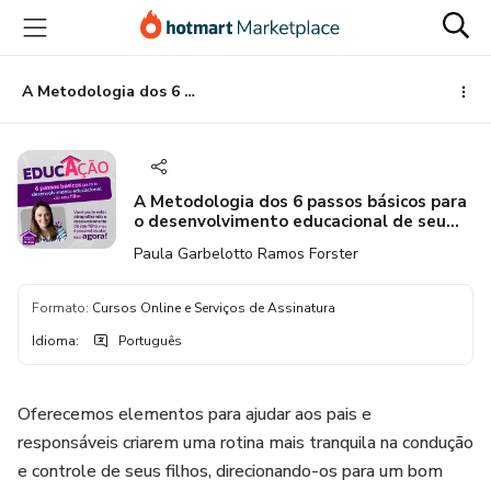
Ir
Ir
Ir
para
para
para
o
o
o
conteúdo
pagamento
rodapé
A Metodologia dos 6 passos básicos para o desenvolvimento educacional de seu filho
principal
A Metodologia dos 6 passos básicos para
o desenvolvimento educacional de seu
filho
Paula Garbelotto Ramos Forster
Formato
:
Cursos Online e Serviços de Assinatura
Idioma
:
Português
Oferecemos elementos para ajudar aos pais e
responsáveis criarem uma rotina mais tranquila na condução
e controle de seus filhos, direcionando-os para um bom