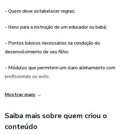
- Quem deve estabelecer regras;
- Itens para a instrução de um educador ou babá;
- Pontos básicos necessários na condução do
desenvolvimento de seu filho;
- Módulos que permitem um claro alinhamento com
profissionais ou avós;
- Como estabelecer uma rotina;
Mostrar mais
- O processo de construção da autonomia.
Saiba mais sobre quem criou o
- Quais estímulos necessários e seus impactos no
conteúdo
desenvolvimento;