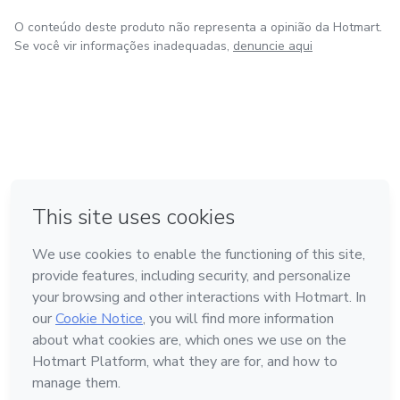
O conteúdo deste produto não representa a opinião da Hotmart.
Se você vir informações inadequadas,
denuncie aqui
em Amsterdam
em Madrid
em Bogotá
Feito com
❤
em Belo Horizonte
na Cidade do México
Conheça a Hotmart
Idioma
Português