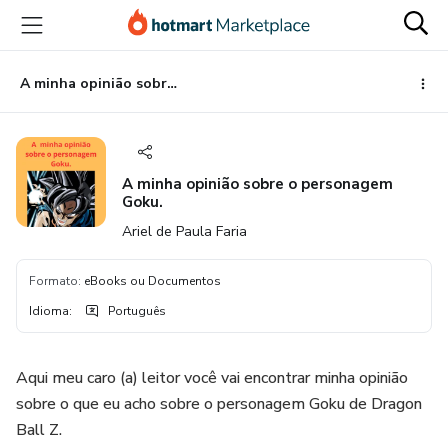
Ir
Ir
Ir
para
para
para
o
o
o
conteúdo
pagamento
rodapé
A minha opinião sobre o personagem Goku.
principal
A minha opinião sobre o personagem
Goku.
Ariel de Paula Faria
Formato
:
eBooks ou Documentos
Idioma
:
Português
Aqui meu caro (a) leitor você vai encontrar minha opinião
sobre o que eu acho sobre o personagem Goku de Dragon
Ball Z.