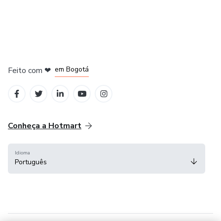
em Amsterdam
em Madrid
em Bogotá
Feito com
❤
em Belo Horizonte
na Cidade do México
Conheça a Hotmart
Idioma
Português