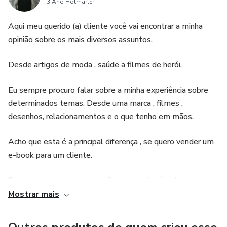
3 Ano Hotmarter
Aqui meu querido (a) cliente você vai encontrar a minha
opinião sobre os mais diversos assuntos.
Desde artigos de moda , saúde a filmes de herói.
Eu sempre procuro falar sobre a minha experiência sobre
determinados temas. Desde uma marca , filmes ,
desenhos, relacionamentos e o que tenho em mãos.
Acho que esta é a principal diferença , se quero vender um
e-book para um cliente.
Pois se eu quero passar confiança em alguém devo
mostrar para meus clientes. Ah, moda! A arte de vestir-se
Mostrar mais
como uma salada de frutas ambulante, misturando
estampas, cores e texturas. É como um desfile de