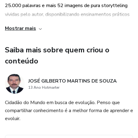
25.000 palavras e mais 52 imagens de pura storytteling
vividas pelo autor, disponibilizando ensinamentos práticos
de Planejamento Estratégico com foco nas atividades
Mostrar mais
militares; Governança Corporativa; auditorias ISO 9.000;
Marketing Digital; Segmentação de mercado; Mercado de
Saiba mais sobre quem criou o
Nicho – Tribos; enfim, muita prática com fundamentos
sólidos do esoterismo e do empreendedorismo.
conteúdo
Estão sendo sugeridos 20 critérios para identificação e
JOSÉ GILBERTO MARTINS DE SOUZA
priorização de palavras-chave. Após as filtragens, é lícito
13 Ano Hotmarter
afirmar que o usuário terá disponível uma relação em
ordem de prioridade de seus melhores nicho realizado de
Cidadão do Mundo em busca de evolução. Penso que
compartilhar conhecimento é a melhor forma de aprender e
forma objetiva e mensurável, permitindo economia de
evoluir.
recursos em anúncios direcionado a públicos específicos em
conformidade com os valores e competências do leitor.