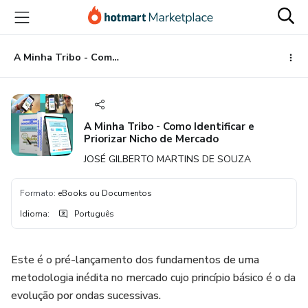
Ir
Ir
Ir
para
para
para
o
o
o
conteúdo
pagamento
rodapé
A Minha Tribo - Como Identificar e Priorizar Nicho de Mercado
principal
A Minha Tribo - Como Identificar e
Priorizar Nicho de Mercado
JOSÉ GILBERTO MARTINS DE SOUZA
Formato
:
eBooks ou Documentos
Idioma
:
Português
Este é o pré-lançamento dos fundamentos de uma
metodologia inédita no mercado cujo princípio básico é o da
evolução por ondas sucessivas.