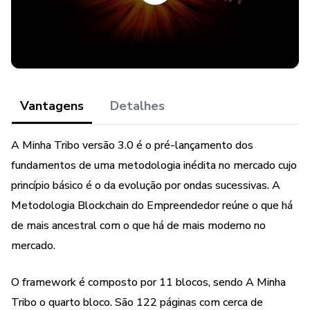
demostrar como funciona o processo.
Bem-vindo ao que há de mais antigo e mais moderno no
Empreendedorismo
Este produto não garante a obtenção de resultados.
Vantagens
Detalhes
Qualquer referência ao desempenho de uma estratégia não
deve ser interpretada como uma garantia de resultados
A Minha Tribo versão 3.0 é o pré-lançamento dos
fundamentos de uma metodologia inédita no mercado cujo
princípio básico é o da evolução por ondas sucessivas. A
Metodologia Blockchain do Empreendedor reúne o que há
de mais ancestral com o que há de mais moderno no
mercado.
O framework é composto por 11 blocos, sendo A Minha
Tribo o quarto bloco. São 122 páginas com cerca de