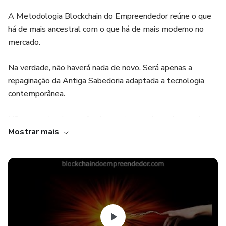
A Metodologia Blockchain do Empreendedor reúne o que
há de mais ancestral com o que há de mais moderno no
mercado.
Na verdade, não haverá nada de novo. Será apenas a
repaginação da Antiga Sabedoria adaptada a tecnologia
contemporânea.
Não se pretende aprofundar a natureza de quaisquer dos
Mostrar mais
passos a serem seguidos, mas apenas indicar o esquema
geral do método. Essa compreensão só será atingida
gradualmente. Seria estéril a tentativa de mergulhar mais
fundo sem o entendimento do conceito geral.
Aproveitamos as dores de muitas pessoas no sentido de
identificar e priorizar os nichos de mercado, sendo hoje já
denominado apropriadamente como A Tribo, para