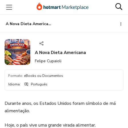
Ir
Ir
Ir
para
para
para
o
o
o
conteúdo
pagamento
rodapé
A Nova Dieta Americana
principal
A Nova Dieta Americana
Felipe Cupaioli
Formato
:
eBooks ou Documentos
Idioma
:
Português
Durante anos, os Estados Unidos foram símbolo de má
alimentação.
Hoje, o país vive uma grande virada alimentar.