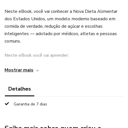
Neste eBook, você vai conhecer a Nova Dieta Alimentar
dos Estados Unidos, um modelo moderno baseado em
comida de verdade, redução de açúcar e escolhas
inteligentes — adotado por médicos, atletas e pessoas
comuns.
Neste eBook você vai aprender:
✔ Por que as dietas tradicionais falharam
Mostrar mais
✔ O que realmente mudou na alimentação dos EUA
Detalhes
✔ Os 5 pilares do novo estilo alimentar americano
Garantia de 7 dias
✔ Quais alimentos priorizar e quais evitar
✔ Como montar pratos simples no dia a dia