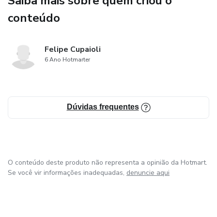
Saiba mais sobre quem criou o
conteúdo
✔ Um cardápio prático de 7 dias
✔ Como ter mais saciedade, energia e equilíbrio
Felipe Cupaioli
6 Ano Hotmarter
Tudo explicado de forma simples, prática e acessível, sem
termos técnicos difíceis.
⸻
Dúvidas frequentes
🎯 PARA QUEM É ESTE EBOOK?
✔ Pessoas que querem emagrecer com equilíbrio
O conteúdo deste produto não representa a opinião da Hotmart.
Se você vir informações inadequadas,
denuncie aqui
✔ Quem busca melhorar a alimentação
✔ Quem quer reduzir açúcar e ultraprocessados