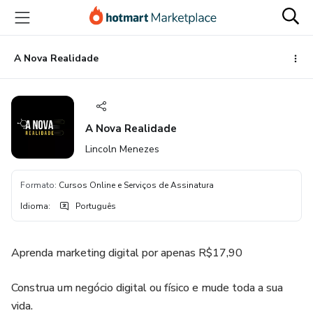
Ir
Ir
Ir
para
para
para
o
o
o
conteúdo
pagamento
rodapé
A Nova Realidade
principal
A Nova Realidade
Lincoln Menezes
Formato
:
Cursos Online e Serviços de Assinatura
Idioma
:
Português
Aprenda marketing digital por apenas R$17,90
Construa um negócio digital ou físico e mude toda a sua
vida.