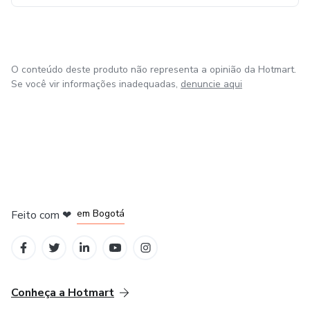
O conteúdo deste produto não representa a opinião da Hotmart.
Se você vir informações inadequadas,
denuncie aqui
em Amsterdam
em Madrid
em Bogotá
Feito com
❤
em Belo Horizonte
na Cidade do México
Conheça a Hotmart