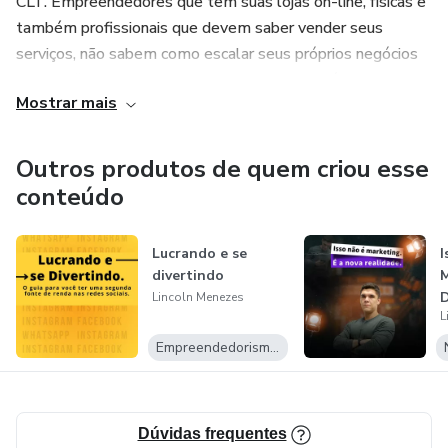
CLT. Empreendedores que tem suas lojas on-line, físicas e
também profissionais que devem saber vender seus
serviços, não sabem como escalar seus próprios negócios
se beneficiando do meio digital e das suas próprias redes
Mostrar mais
socais.
Aproveite o curso para escalar e atingir grandes resultados
Outros produtos de quem criou esse
profissionais e como consequência ganhar mais dinheiro.
conteúdo
Lucrando e se
I
divertindo
M
D
Lincoln Menezes
L
Empreendedorismo Digital
Dúvidas frequentes