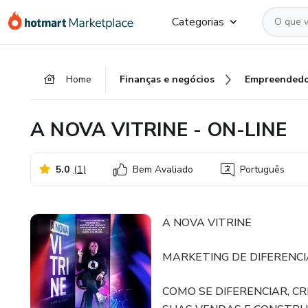
Ir
Ir
Ir
Categorias
para
para
para
o
o
o
conteúdo
pagamento
rodapé
Home
Finanças e negócios
Empreendedo
principal
A NOVA VITRINE - ON-LINE
5.0
(
1
)
Bem Avaliado
Português
A NOVA VITRINE
MARKETING DE DIFERENCIA
COMO SE DIFERENCIAR, C