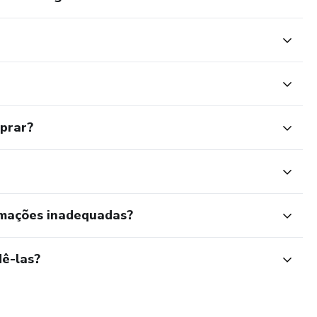
mprar?
rmações inadequadas?
ê-las?