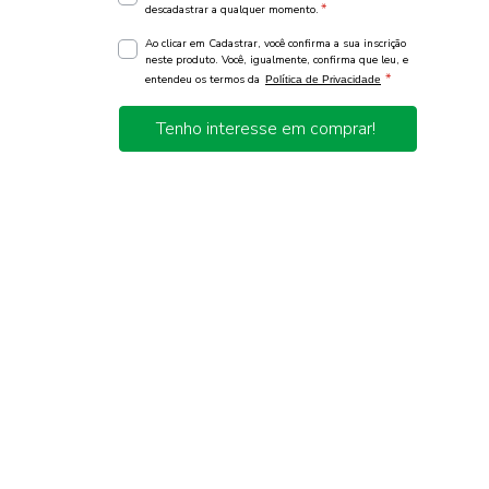
*
descadastrar a qualquer momento.
Ao clicar em Cadastrar, você confirma a sua inscrição
neste produto. Você, igualmente, confirma que leu, e
*
entendeu os termos da
Política de Privacidade
Tenho interesse em comprar!