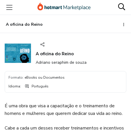
Ir
Ir
Ir
para
para
para
o
o
o
conteúdo
pagamento
rodapé
A oficina do Reino
principal
A oficina do Reino
Adriano seraphim de souza
Formato
:
eBooks ou Documentos
Idioma
:
Português
É uma obra que visa a capacitação e o treinamento de
homens e mulheres que querem dedicar sua vida ao reino.
Cabe a cada um desses receber treinamentos e incentivos