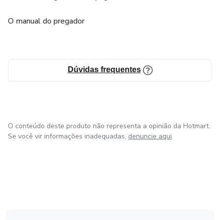
O manual do pregador
Dúvidas frequentes
O conteúdo deste produto não representa a opinião da Hotmart.
Se você vir informações inadequadas,
denuncie aqui
em Amsterdam
em Madrid