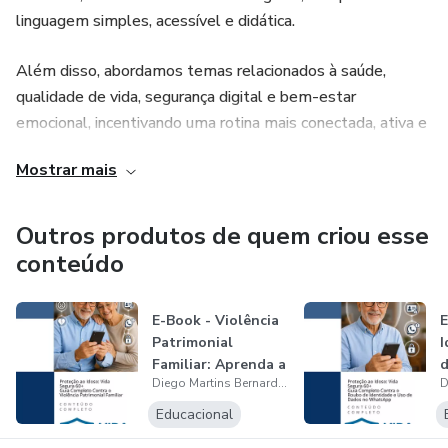
linguagem simples, acessível e didática.
Além disso, abordamos temas relacionados à saúde,
qualidade de vida, segurança digital e bem-estar
emocional, incentivando uma rotina mais conectada, ativa e
independente. Também contamos com um aplicativo
Mostrar mais
exclusivo que reúne todo o conteúdo em um ambiente
seguro, intuitivo e fácil de usar. A plataforma funciona ainda
como uma rede social, promovendo interação, aprendizado
Outros produtos de quem criou esse
e conexão entre usuários da melhor idade.
conteúdo
E-Book - Violência
E
Patrimonial
I
Familiar: Aprenda a
d
Diego Martins Bernardino
proteger...
W
Educacional