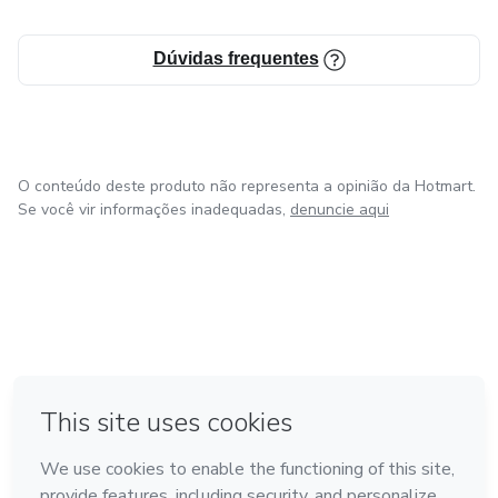
Dúvidas frequentes
O conteúdo deste produto não representa a opinião da Hotmart.
Se você vir informações inadequadas,
denuncie aqui
em Amsterdam
em Madrid
em Bogotá
Feito com
❤
em Belo Horizonte
na Cidade do México