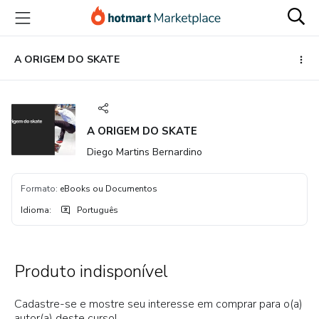
Ir
Ir
Ir
para
para
para
o
o
o
conteúdo
pagamento
rodapé
A ORIGEM DO SKATE
principal
A ORIGEM DO SKATE
Diego Martins Bernardino
Formato
:
eBooks ou Documentos
Idioma
:
Português
Produto indisponível
Cadastre-se e mostre seu interesse em comprar para o(a)
autor(a) deste curso!