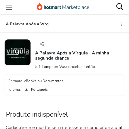
Ir
Ir
Ir
para
para
para
o
o
o
conteúdo
pagamento
rodapé
A Palavra Após a Vírgula - A minha segunda chance
principal
A Palavra Após a Vírgula - A minha
segunda chance
Jef Tompson Vasconcelos Leitão
Formato
:
eBooks ou Documentos
Idioma
:
Português
Produto indisponível
Cadastre-se e mostre seu interesse em comprar para o(a)