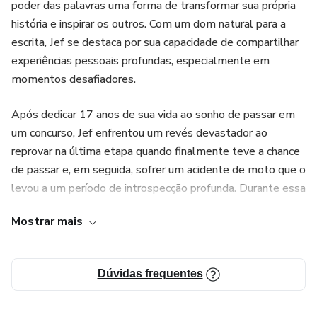
poder das palavras uma forma de transformar sua própria
história e inspirar os outros. Com um dom natural para a
escrita, Jef se destaca por sua capacidade de compartilhar
experiências pessoais profundas, especialmente em
momentos desafiadores.
Após dedicar 17 anos de sua vida ao sonho de passar em
um concurso, Jef enfrentou um revés devastador ao
reprovar na última etapa quando finalmente teve a chance
de passar e, em seguida, sofrer um acidente de moto que o
levou a um período de introspecção profunda. Durante essa
fase difícil, ele se afastou de suas rotinas, incluindo a fé e
Mostrar mais
as conexões sociais, mas encontrou a força para recomeçar
e aprender a seguir em frente.
Dúvidas frequentes
Motivado por sua própria jornada de superação, Jef decidiu
criar um produto digital que visa ajudar outras pessoas a
encontrarem inspiração e motivação em momentos de