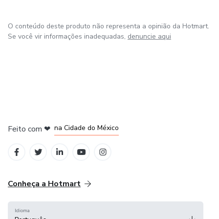
crise. Ele acredita que compartilhar sua história pode ser a
chave para iluminar o caminho de quem também enfrenta
O conteúdo deste produto não representa a opinião da Hotmart.
desafios. Através de suas palavras, Jef se torna uma
Se você vir informações inadequadas,
denuncie aqui
referência para aqueles que buscam resiliência e esperança
em suas vidas.
em Bogotá
em Amsterdam
em Madrid
na Cidade do México
Feito com
❤
em Belo Horizonte
Conheça a Hotmart
Idioma