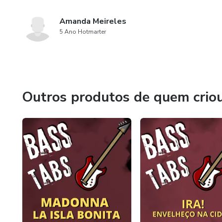
Amanda Meireles
5 Ano Hotmarter
Outros produtos de quem crio