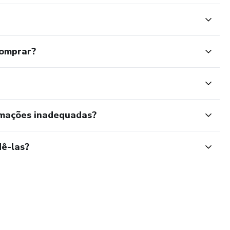
comprar?
rmações inadequadas?
ê-las?