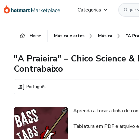
Ir
Ir
Ir
Categorias
para
para
para
o
o
o
conteúdo
pagamento
rodapé
Home
Música e artes
Música
principal
"A Praieira" – Chico Science &
Contrabaixo
Português
Aprenda a tocar a linha de co
Tablatura em PDF e arquivo e